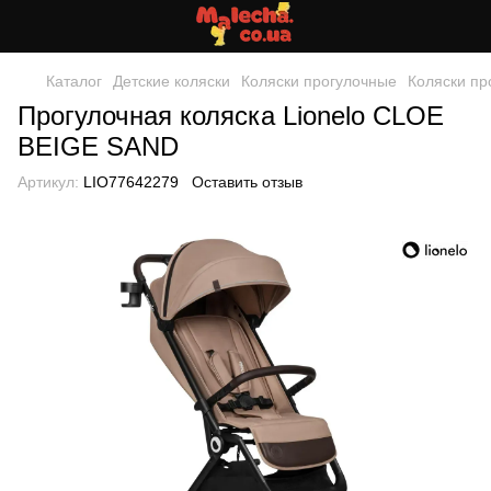
Каталог
Детские коляски
Коляски прогулочные
Коляски пр
Прогулочная коляска Lionelo CLOE
BEIGE SAND
Артикул:
LIO77642279
Оставить отзыв