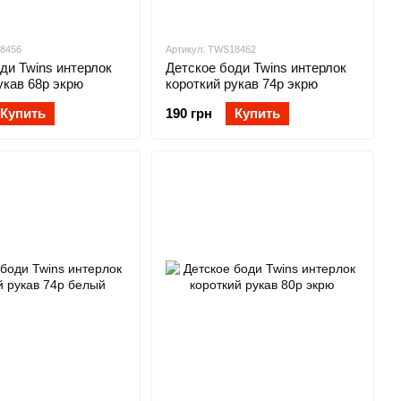
18456
Артикул: TWS18462
ди Twins интерлок
Детское боди Twins интерлок
укав 68р экрю
короткий рукав 74р экрю
Купить
190 грн
Купить