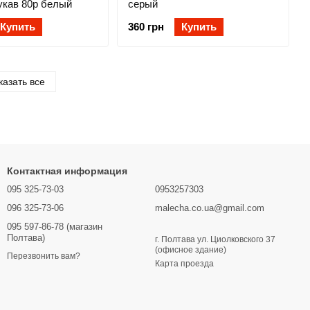
укав 80р белый
серый
Купить
360 грн
Купить
казать все
Контактная информация
095 325-73-03
0953257303
096 325-73-06
malecha.co.ua@gmail.com
095 597-86-78 (магазин
Полтава)
г. Полтава ул. Циолковского 37
(офисное здание)
Перезвонить вам?
Карта проезда