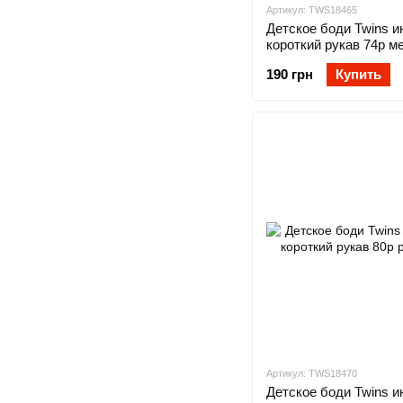
Артикул: TWS18465
Детское боди Twins и
короткий рукав 74р м
190 грн
Купить
Артикул: TWS18470
Детское боди Twins и