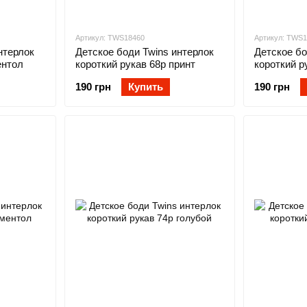
Артикул: TWS18460
Артикул: TWS
нтерлок
Детское боди Twins интерлок
Детское бо
ентол
короткий рукав 68р принт
короткий р
190 грн
Купить
190 грн