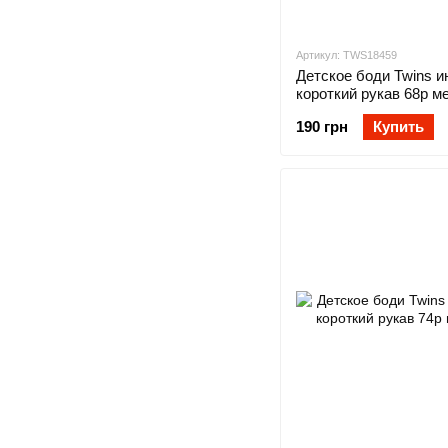
Артикул: TWS18459
Детское боди Twins и
короткий рукав 68р м
190 грн
Купить