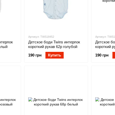
Артикул: TWS18452
Артикул: TWS
нтерлок
Детское боди Twins интерлок
Детское бо
елый
короткий рукав 62р голубой
короткий р
190 грн
Купить
190 грн