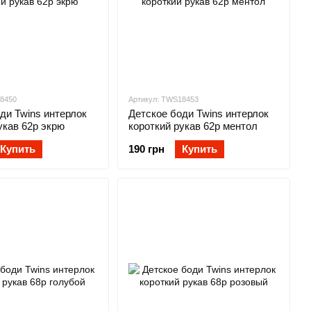
18450
Артикул: TWS18453
ди Twins интерлок
Детское боди Twins интерлок
укав 62р экрю
короткий рукав 62р ментол
Купить
190 грн
Купить