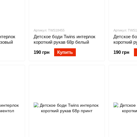
Артикул: TWS18455
Артикул: TWS
нтерлок
Детское боди Twins интерлок
Детское бо
озовый
короткий рукав 68р белый
короткий р
190 грн
Купить
190 грн