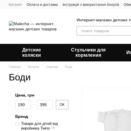
Перейти к основному контенту
Каталог
Оплата и доставка
Інструкція з використання бонусів
Обм
Пользовательское соглашение
Отзывы о магазине
О нас
Блог
Интернет-магазин детских 
Детские
Стульчики для
И
коляски
кормления
Главная
Каталог
Одежда
Боди
Боди
Цена, грн
От Цена, грн
До Цена, грн
OK
Бренд
Товари для дітей від
виробника Twins
19