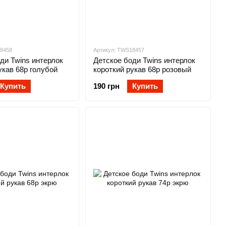
18458
Артикул: TWS18457
ди Twins интерлок
Детское боди Twins интерлок
укав 68р голубой
короткий рукав 68р розовый
Купить
190 грн
Купить