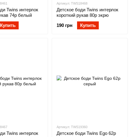
18461
Артикул: TWS18468
ди Twins интерлок
Детское боди Twins интерлок
укав 74р белый
короткий рукав 80р экрю
Купить
190 грн
Купить
18467
Артикул: TWS19360
ди Twins интерлок
Детское боди Twins Ego 62р