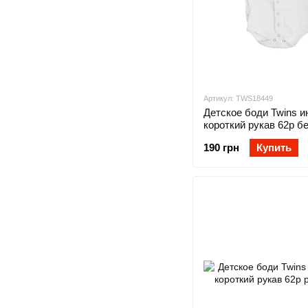
Артикул: TWS18449
Детское боди Twins и
короткий рукав 62р б
190 грн
Купить