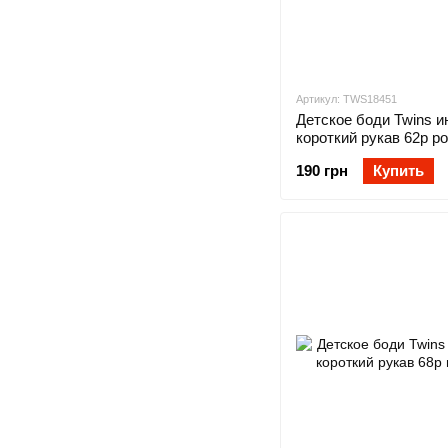
Артикул: TWS18451
Детское боди Twins и
короткий рукав 62р р
190 грн
Купить