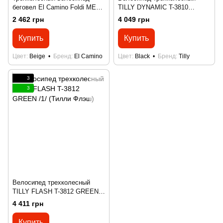
беговел El Camino Foldi ME
TILLY DYNAMIC T-3810
1202 Cinnamon Beige (Эль
BLACK
2 462 грн
4 049 грн
Камино Фолди)
Купить
Купить
Цвет
Beige
Бренд
El Camino
Цвет
Black
Бренд
Tilly
3
3
Велосипед трехколесный
TILLY FLASH T-3812 GREEN
/1/ (Тилли Флэш)
4 411 грн
Купить