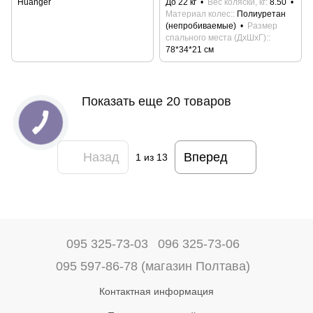
Huanger
До 22 кг
Вес коляски, кг
8.50
Материал колес:
Полиуретан
(непробиваемые)
Размер
спального места (ДхШхГ):
78*34*21 см
Показать еще 20 товаров
Назад
Вперед
1
из 13
095 325-73-03
096 325-73-06
095 597-86-78 (магазин Полтава)
Контактная информация