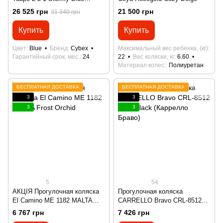
(Сайбекс Балиос Эс Люкс
26 525 грн
21 500 грн
31 340 грн
Сторми Блу)
Купить
Купить
Цвет
Blue
Бренд
Cybex
Максимальный вес ребенка, (кг)
Гарантийный срок, мес.
24
22
Вес коляски, кг
6.60
Материал колес:
Полиуретан
БЕСПЛАТНАЯ ДОСТАВКА
БЕСПЛАТНАЯ ДОСТАВКА
3
3
3
3
5
54
АКЦІЯ Прогулочная коляска
Прогулочная коляска
El Camino ME 1182 MALTA
CARRELLO Bravo CRL-8512
Frost Orchid
Pure Black (Каррелло Браво)
6 767 грн
7 426 грн