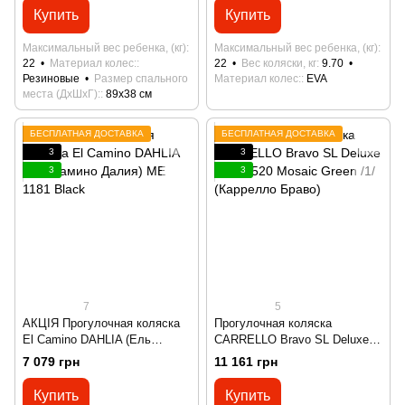
Купить
Купить
Максимальный вес ребенка, (кг)
Максимальный вес ребенка, (кг)
22
Материал колес:
22
Вес коляски, кг
9.70
Резиновые
Размер спального
Материал колес:
EVA
места (ДхШхГ):
89х38 см
БЕСПЛАТНАЯ ДОСТАВКА
БЕСПЛАТНАЯ ДОСТАВКА
3
3
3
3
7
5
АКЦІЯ Прогулочная коляска
Прогулочная коляска
El Camino DAHLIA (Ель
CARRELLO Bravo SL Deluxe
Камино Далия) ME 1181 Black
CRL-5520 Mosaic Green /1/
7 079 грн
11 161 грн
(Каррелло Браво)
Купить
Купить