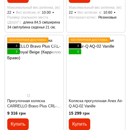
Максимальный вес ребенка, (кг)
Максимальный вес ребенка, (кг)
22
Вес коляски, кг
10.00
22
Вес коляски, кг
10.60
Размер спального места
Материал колес:
Резиновые
(ДхШхГ):
длина 84,5 см/ширина
34 см/глубина сиденья 21 см;
БЕСПЛАТНАЯ ДОСТАВКА
БЕСПЛАТНАЯ ДОСТАВКА
3
3
3
3
11
Прогулочная коляска
Коляска прогулочная Anex Air-
CARRELLO Bravo Plus CRL-
Q AQ-02 Vanille
5515 Royal Beige (Каррелло
9 316 грн
15 299 грн
Браво)
Купить
Купить