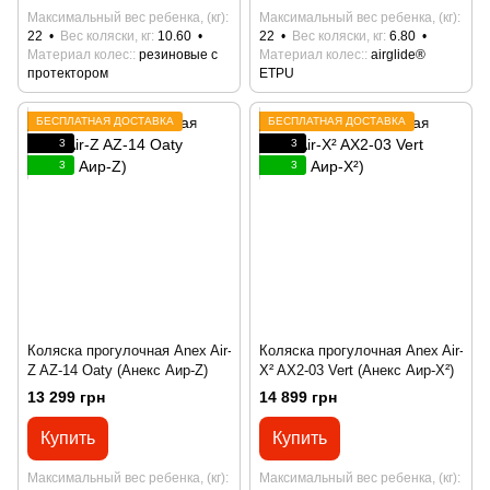
Максимальный вес ребенка, (кг)
Максимальный вес ребенка, (кг)
22
Вес коляски, кг
10.60
22
Вес коляски, кг
6.80
Материал колес:
резиновые с
Материал колес:
airglide®
протектором
ETPU
БЕСПЛАТНАЯ ДОСТАВКА
БЕСПЛАТНАЯ ДОСТАВКА
3
3
3
3
Коляска прогулочная Anex Air-
Коляска прогулочная Anex Air-
Z AZ-14 Oaty (Анекс Аир-Z)
X² AX2-03 Vert (Анекс Аир-X²)
13 299 грн
14 899 грн
Купить
Купить
Максимальный вес ребенка, (кг)
Максимальный вес ребенка, (кг)