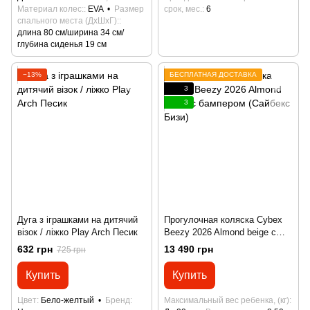
Материал колес:
EVA
Размер
срок, мес.
6
спального места (ДхШхГ):
длина 80 см/ширина 34 см/
глубина сиденья 19 см
−13%
БЕСПЛАТНАЯ ДОСТАВКА
3
3
Дуга з іграшками на дитячий
Прогулочная коляска Cybex
візок / ліжко Play Arch Песик
Beezy 2026 Almond beige с
бампером (Сайбекс Бизи)
632 грн
13 490 грн
725 грн
Купить
Купить
Цвет
Бело-желтый
Бренд
Максимальный вес ребенка, (кг)