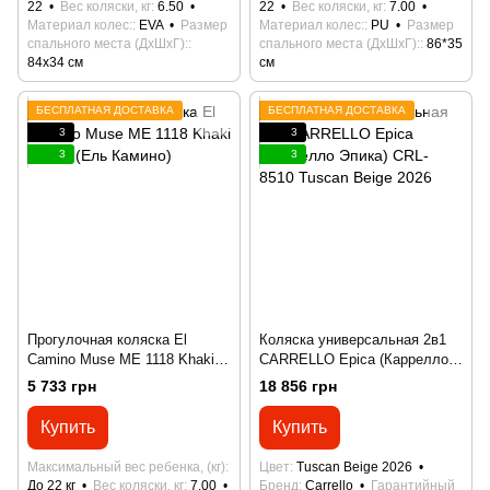
22
Вес коляски, кг
6.50
22
Вес коляски, кг
7.00
Материал колес:
EVA
Размер
Материал колес:
PU
Размер
спального места (ДхШхГ):
спального места (ДхШхГ):
86*35
84x34 см
см
БЕСПЛАТНАЯ ДОСТАВКА
БЕСПЛАТНАЯ ДОСТАВКА
3
3
3
3
Прогулочная коляска El
Коляска универсальная 2в1
Camino Muse ME 1118 Khaki
CARRELLO Epica (Каррелло
Green (Ель Камино)
Эпика) CRL-8510 Tuscan Beige
5 733 грн
18 856 грн
2026
Купить
Купить
Максимальный вес ребенка, (кг)
Цвет
Tuscan Beige 2026
До 22 кг
Вес коляски, кг
7.00
Бренд
Carrello
Гарантийный