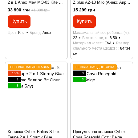
2 в 1 Anex Mev МО-03 Kite +
Z plus AZ-18 Milo (Анекс Аир-Z
автокресло Anex By Avionaut
плюс)
33 990 грн
15 299 грн
41 888 грн
Cosmo Black и адаптеры в
подарок
Купить
Купить
Цвет
Kite
Бренд
Anex
Максимальный вес ребенка, (кг)
22
Вес коляски, кг
6.50
Материал колес:
EVA
Размер
спального места (ДхШхГ):
84*34
см
БЕСПЛАТНАЯ ДОСТАВКА
БЕСПЛАТНАЯ ДОСТАВКА
−15%
3
3
3
3
Коляска Cybex Balios S Lux
Прогулочная коляска Cybex
Taupe 2 в 1 Stormy Blue
Coya Rosegold Cozy Beige