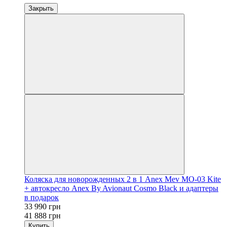
Закрыть
Коляска для новорожденных 2 в 1 Anex Mev МО-03 Kite
+ автокресло Anex By Avionaut Cosmo Black и адаптеры
в подарок
33 990 грн
41 888 грн
Купить