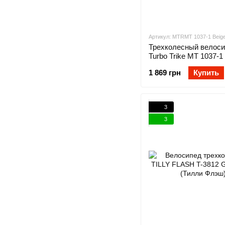
Артикул: MTRMT 1037-1 Beig
Трехколесный велос
Turbo Trike MT 1037-1
1 869 грн
Купить
3
3