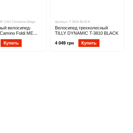
E 1202 Сinnamon Beige
Артикул: T-3810 BLACK
ный велосипед-
Велосипед трехколесный
 Camino Foldi ME
TILLY DYNAMIC T-3810 BLACK
mon Beige (Эль
Купить
4 049 грн
Купить
лди)