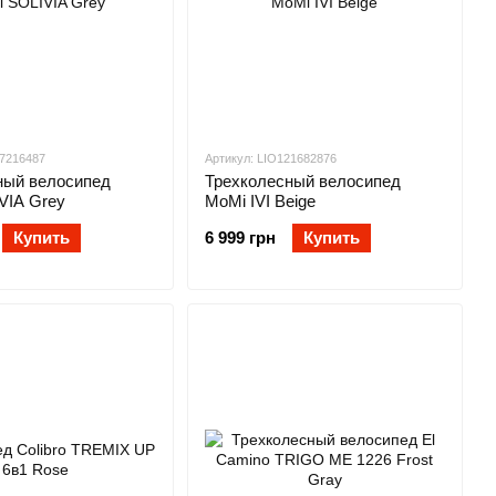
17216487
Артикул: LIO121682876
ный велосипед
Трехколесный велосипед
VIA Grey
MoMi IVI Beige
Купить
6 999 грн
Купить