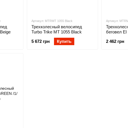
e
Артикул: MTRMT 1055 Black
Артикул: MTRM
ипед
Трехколесный велосипед
Трехколес
 Beige
Turbo Trike MT 1055 Black
беговел El
1202 Cinna
5 672 грн
Купить
2 462 грн
Камино Фо