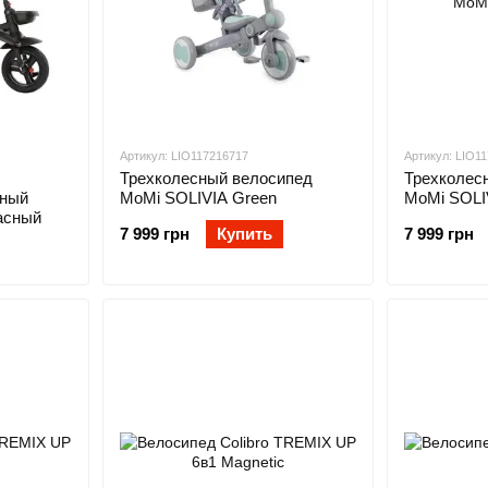
Артикул: LIO117216717
Артикул: LIO1
Трехколесный велосипед
Трехколес
сный
MoMi SOLIVIA Green
MoMi SOLI
расный
7 999 грн
Купить
7 999 грн