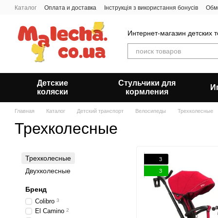
Перейти к основному контенту
Каталог
Оплата и доставка
Інструкція з використання бонусів
Обм
Пользовательское соглашение
Отзывы о магазине
О нас
Блог
Интернет-магазин детских 
Детские
Стульчики для
И
коляски
кормления
Главная
Каталог
Детский транспорт
Велосипеды
Трехколесные
Трехколесные
Трехколесные
3
Двухколесные
3
Бренд
Colibro
3
El Camino
2