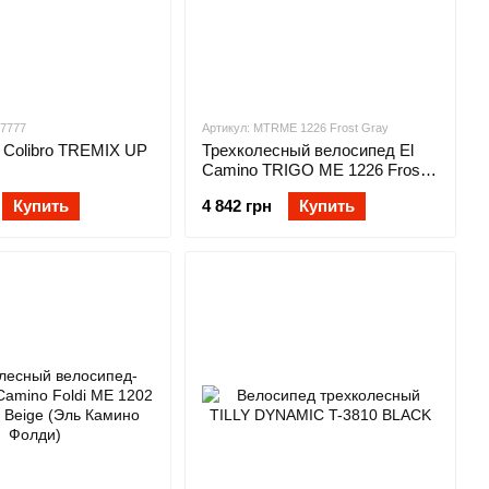
17777
Артикул: MTRME 1226 Frost Gray
 Colibro TREMIX UP
Трехколесный велосипед El
Camino TRIGO ME 1226 Frost
Gray
Купить
4 842 грн
Купить