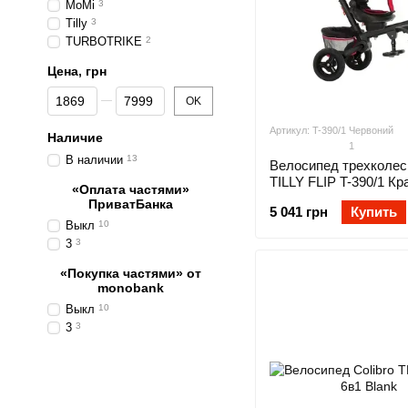
MoMi
3
Tilly
3
TURBOTRIKE
2
Цена, грн
От Цена, грн
До Цена, грн
OK
Артикул: T-390/1 Червоний
Наличие
1
В наличии
13
Велосипед трехколе
TILLY FLIP T-390/1 К
«Оплата частями»
ПриватБанка
5 041 грн
Купить
Выкл
10
3
3
«Покупка частями» от
monobank
Выкл
10
3
3