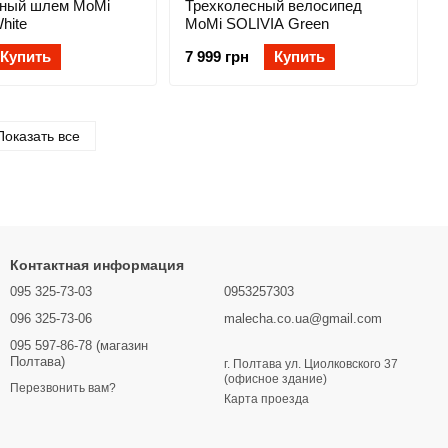
ный шлем MoMi
Трехколесный велосипед
hite
MoMi SOLIVIA Green
Купить
7 999 грн
Купить
Показать все
Контактная информация
095 325-73-03
0953257303
096 325-73-06
malecha.co.ua@gmail.com
095 597-86-78 (магазин
Полтава)
г. Полтава ул. Циолковского 37
(офисное здание)
Перезвонить вам?
Карта проезда