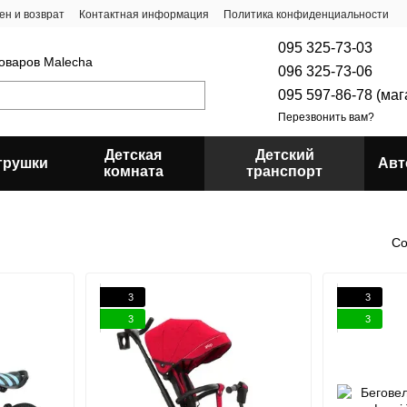
ен и возврат
Контактная информация
Политика конфиденциальности
095 325-73-03
товаров Malecha
096 325-73-06
095 597-86-78 (ма
Перезвонить вам?
Детская
Детский
грушки
Авт
комната
транспорт
Со
3
3
3
3