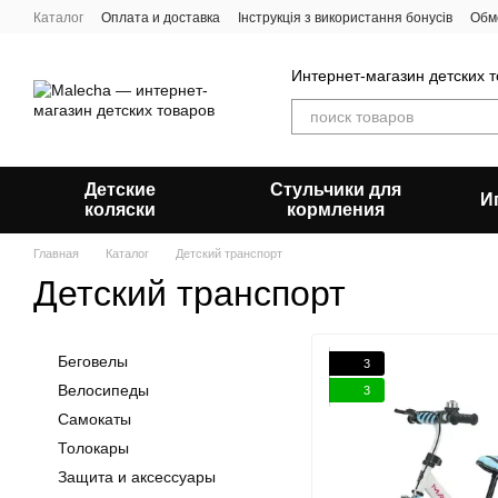
Перейти к основному контенту
Каталог
Оплата и доставка
Інструкція з використання бонусів
Обм
Пользовательское соглашение
Отзывы о магазине
О нас
Блог
Интернет-магазин детских 
Детские
Стульчики для
И
коляски
кормления
Главная
Каталог
Детский транспорт
Детский транспорт
Беговелы
3
Велосипеды
3
Самокаты
Толокары
Защита и аксессуары