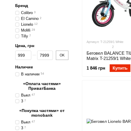
Бренд
Colibro
3
El Camino
2
Lionelo
12
MoMi
29
Tilly
7
Артикул: T-21259/1 White
Цена, грн
2
От Цена, грн
До Цена, грн
Беговел BALANCE TIL
OK
Matrix T-21259/1 White
Наличие
1 846 грн
Купить
В наличии
54
«Оплата частями»
ПриватБанка
Выкл
47
3
7
«Покупка частями» от
monobank
Выкл
47
3
7