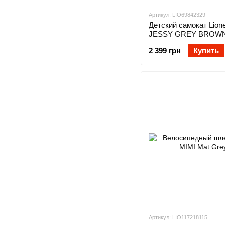
Артикул: LIO69842329
Детский самокат Lione
JESSY GREY BROW
2 399 грн
Купить
Артикул: LIO117218115