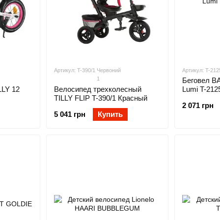
Артикул: T-390/1 Червоний
Артикул: T-212
1
Беговел B
LY 12
Велосипед трехколесный
Lumi T-212
TILLY FLIP T-390/1 Красный
2 071 грн
5 041 грн
Купить