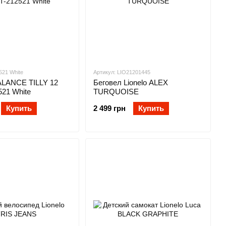
521 White
Артикул: LIO21201445
ALANCE TILLY 12
Беговел Lionelo ALEX
521 White
TURQUOISE
Купить
2 499 грн
Купить