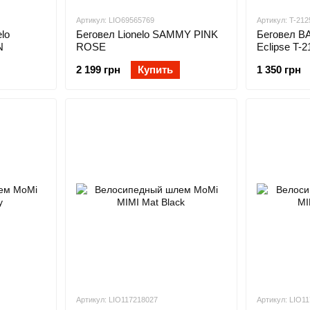
Артикул: LIO69565769
Артикул: T-212
lo
Беговел Lionelo SAMMY PINK
Беговел B
N
ROSE
Eclipse T-2
2 199 грн
Купить
1 350 грн
Артикул: LIO117218027
Артикул: LIO1