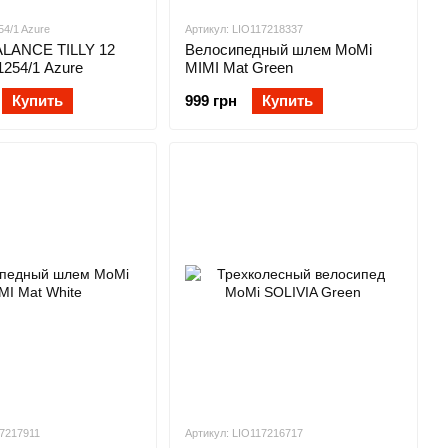
54/1 Azure
Артикул: LIO117218337
ALANCE TILLY 12
Велосипедный шлем MoMi
1254/1 Azure
MIMI Mat Green
Купить
999 грн
Купить
17217911
Артикул: LIO117216717