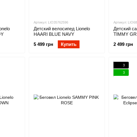
Артикул: LIO35762596
Артикул: LIO6
onelo
Детский велосипед Lionelo
Детский са
DY
HAARI BLUE NAVY
TIMMY GR
5 499 грн
Купить
2 499 грн
3
3