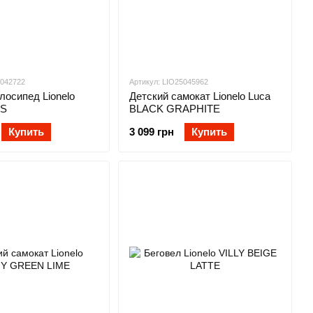
5042722
Артикул: LIO25045962
лосипед Lionelo
Детский самокат Lionelo Luca
NS
BLACK GRAPHITE
Купить
3 099 грн
Купить