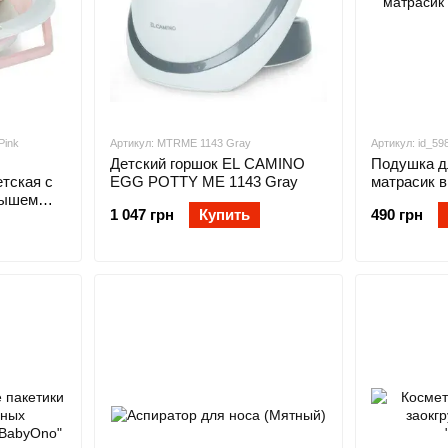
Pink
Артикул: MTRME 1143 Gray
Артикул: id_59
Детский горшок EL CAMINO
Подушка дл
тская с
EGG POTTY ME 1143 Gray
матрасик в
дышем
для купания
1 047 грн
Купить
490 грн
NO PLUS