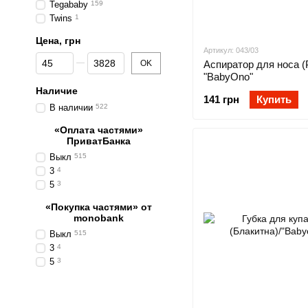
Tegababy
159
Twins
1
Цена, грн
Артикул: 043/03
От Цена, грн
До Цена, грн
OK
Аспиратор для носа (
"BabyOno"
Наличие
141 грн
Купить
В наличии
522
«Оплата частями»
ПриватБанка
Выкл
515
3
4
5
3
«Покупка частями» от
monobank
Выкл
515
3
4
5
3