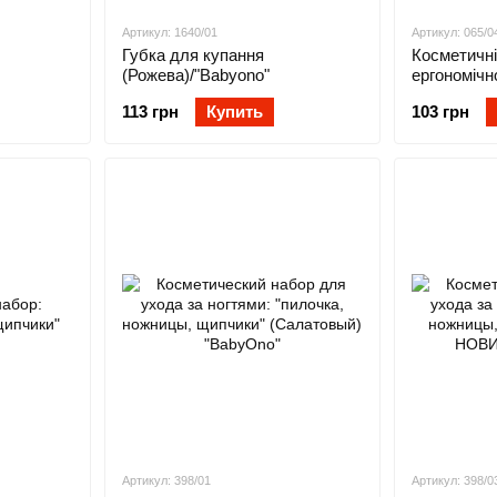
Артикул: 1640/01
Артикул: 065/0
Губка для купання
Косметичні
(Рожева)/"Babyоno"
ергономічн
/"Babyono"
113 грн
Купить
103 грн
Артикул: 398/01
Артикул: 398/0