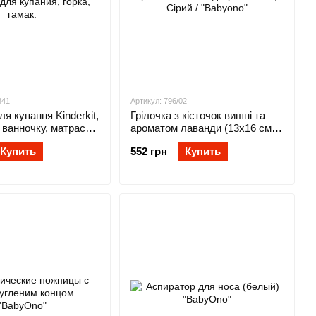
841
Артикул: 796/02
я купання Kinderkit,
Грілочка з кісточок вишні та
 ванночку, матрасик
ароматом лаванди (13х16 см.)
, горка, гамак.
Сірий / "Babyono"
Купить
552 грн
Купить