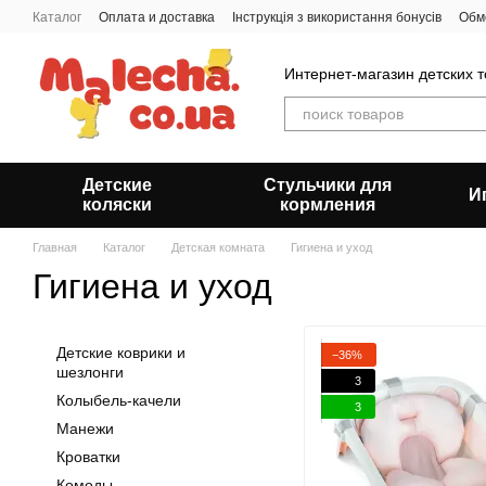
Перейти к основному контенту
Каталог
Оплата и доставка
Інструкція з використання бонусів
Обм
Пользовательское соглашение
Отзывы о магазине
О нас
Блог
Интернет-магазин детских 
Детские
Стульчики для
И
коляски
кормления
Главная
Каталог
Детская комната
Гигиена и уход
Гигиена и уход
Детские коврики и
−36%
шезлонги
3
Колыбель-качели
3
Манежи
Кроватки
Комоды