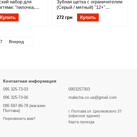
ский набор для
Зубная щетка с ограничителем
огтями: "пилочка,
(Серый / мятный) "12+"
щипчики" (Серый)
"BabyOno"
Купить
272 грн
Купить
"BabyOno"
7
Вперед
Контактная информация
095 325-73-03
0953257303
096 325-73-06
malecha.co.ua@gmail.com
095 597-86-78 (магазин
Полтава)
г. Полтава ул. Циолковского 37
(офисное здание)
Перезвонить вам?
Карта проезда