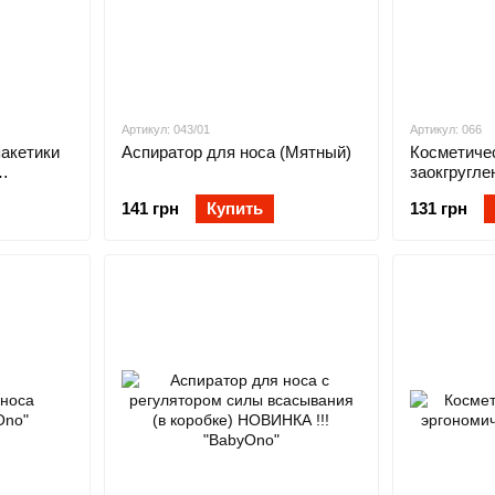
Артикул: 043/01
Артикул: 066
акетики
Аспиратор для носа (Мятный)
Косметиче
заокгругле
"BabyOno"
141 грн
Купить
131 грн