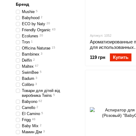
Бренд
Mushie
5
Babyhood
2
ECO by Naty
20
Friendly Organic
43
Ecolunes
20
Артикул: 1052
Ароматизированные п
Tron
1
для использованных
Officina Naturae
15
подгузников (100 шт)
Bambinex
3
119 грн
Купить
"BabyOno"
Delfin
2
Maltex
67
SwimBee
5
Badum
3
Colibro
3
Товари для дітей від
виробника Twins
5
Babyono
62
Carrello
2
El Camino
5
Frigg
46
Baby Mix
2
Мамин Дім
3