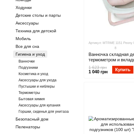
Ходунки
Детские столы и парты
Аксессуары
Техника для детской
Мобиль
Артикул: MTRME 1151 Peony 
Все для сна
8
Гигиена и уход
Ванночка складная де
термометром и вкла
Ванночки
(подушкой) EL CAMI
1 623 грн
Подгузники
Купить
ME 1151 Peony Pink
1 040 грн
Косметика и уход
Аксессуары для ухода
Пустышки и ниблеры
Термометры
Бытовая химия
Аксессуары для купания
Горшки, сиденья для унитаза
Безопасный дом
Пеленаторы