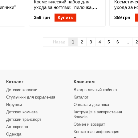
:
Косметический набор для
Косметиче
ипчики"
ухода за ногтями: "пилочка,
ухода за н
ножницы, щипчики"
ножницы, 
359 грн
Купить
359 грн
(Салатовый) "BabyOno"
НОВИНКА 
Назад
1
2
3
4
5
6
...
2
Каталог
Клиентам
Детские коляски
Вход в личный кабинет
Стульчики для кормления
Каталог
Игрушки
Оплата и доставка
Детская комната
Інструкція з використання
бонусів
Детский транспорт
Обмен и возврат
Автокресла
Контактная информация
Одежда