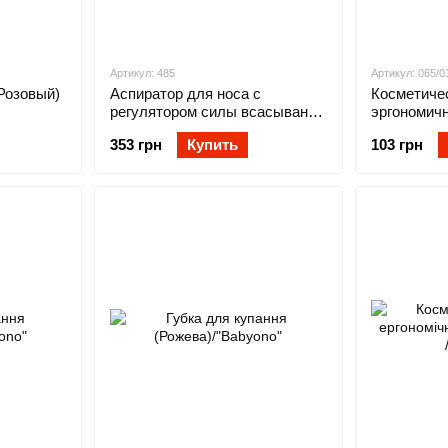
Артикул: 485
Артикул: 065/0
Розовый)
Аспиратор для носа с
Косметиче
регулятором силы всасывания
эргономичн
(в коробке) НОВИНКА !!!
353 грн
Купить
103 грн
"BabyOno"