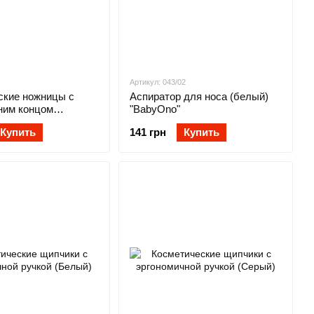
Артикул: 043/02
ские ножницы с
Аспиратор для носа (белый)
ним концом
"BabyOno"
Купить
141 грн
Купить