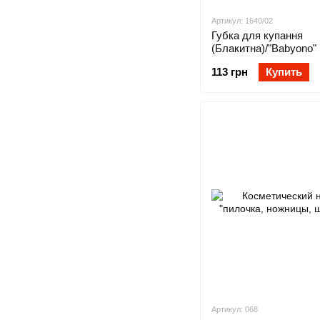
Артикул: 1640/02
Губка для купання
(Блакитна)/"Babyоno"
113 грн
Купить
Артикул: 068