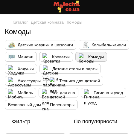
Каталог
Детская комната
Комоды
Комоды
Детские коврики и шезлонги
Колыбель-качели
Манежи
Кроватки
Комоды
Ходунки
Детские столы и парты
Аксессуары
Техника для детской
Мобиль
Все для сна
Гигиена и уход
Безопасный дом
Пеленаторы
Фильтр
По популярности