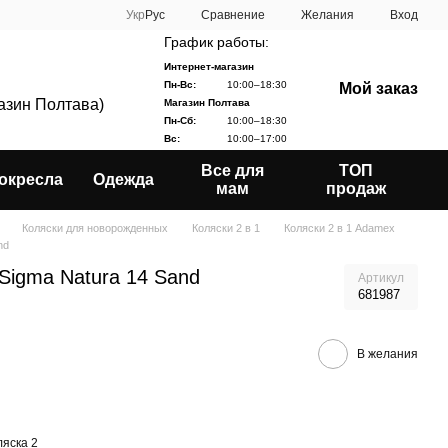
Сравнение
Укр
Рус
Желания
Вход
График работы:
Интернет-магазин
Пн-Вс:
10:00–18:30
Мой заказ
газин Полтава)
Магазин Полтава
Пн-Сб:
10:00–18:30
Вс:
10:00–17:00
Все для
ТОП
окресла
Одежда
мам
продаж
Коляски для новорожденных
Коляски 2 в 1
Коляски 2 в 1 Adamex
nd
Sigma Natura 14 Sand
Артикул
681987
В желания