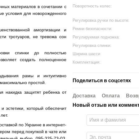
Поворотность колес:
чных материалов в сочетании с
ые условия для новорожденного
Регулировка ручки по высоте:
Ремни безопасности:
енствованной амортизации и
сти тротуаров, не тревожа сон
Регулируемая подножка:
Регулировка спинки:
ровки спинки до полностью
Ширина шасси
зволяет создать полноценное
Комплектация:
адывания рамы и интуитивно
Поделиться в соцсетях
максимально простой.
я накидка защитят ребенка от
Доставка
Оплата
Возв
Новый отзыв или коммен
и эстетики, который обеспечит
лет.
оставкой по Украине в интернет-
ом перед покупкой в ​​чате или
вильный выбор. 095-325-73-03,