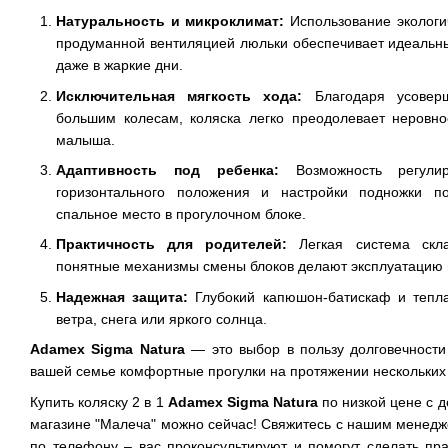
Натуральность и микроклимат:
Использование экологи
продуманной вентиляцией люльки обеспечивает идеальн
даже в жаркие дни.
Исключительная мягкость хода:
Благодаря усоверш
большим колесам, коляска легко преодолевает неровно
малыша.
Адаптивность под ребенка:
Возможность регули
горизонтального положения и настройки подножки по
спальное место в прогулочном блоке.
Практичность для родителей:
Легкая система скл
понятные механизмы смены блоков делают эксплуатацию 
Надежная защита:
Глубокий капюшон-батискаф и тепла
ветра, снега или яркого солнца.
Adamex Sigma Natura
— это выбор в пользу долговечности 
вашей семье комфортные прогулки на протяжении нескольких 
Купить коляску 2 в 1
Adamex Sigma Natura
по низкой цене с д
магазине "Малеча" можно сейчас! Свяжитесь с нашим менеджер
по телефону – вас проконсультируют и помогут сделать пра