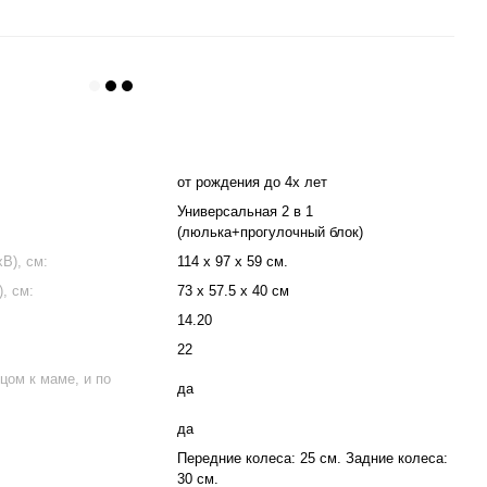
от рождения до 4х лет
Универсальная 2 в 1
(люлька+прогулочный блок)
В), см:
114 х 97 х 59 см.
, см:
73 х 57.5 х 40 см
14.20
22
цом к маме, и по
да
да
Передние колеса: 25 см. Задние колеса:
30 см.