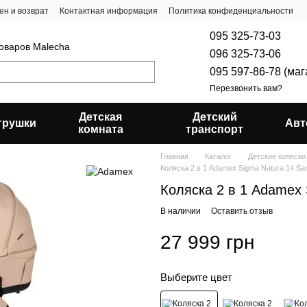
ен и возврат
Контактная информация
Политика конфиденциальности
095 325-73-03
товаров Malecha
096 325-73-06
095 597-86-78 (ма
Перезвонить вам?
Детская
Детский
грушки
Авт
комната
транспорт
Главная
Каталог
Детские коляски
Коляска 2 в 1 Adamex Sigma Natura 14 Sa
Коляска 2 в 1 Adamex 
В наличии
Оставить отзыв
27 999 грн
Выберите цвет