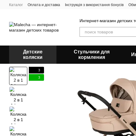
Перейти к основному контенту
Каталог
Оплата и доставка
Інструкція з використання бонусів
Обм
Пользовательское соглашение
Отзывы о магазине
О нас
Блог
Интернет-магазин детских 
Детские
Стульчики для
И
коляски
кормления
3
3