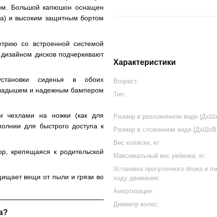
арм. Большой капюшон оснащен
ка) и высоким защитным бортом
трию со встроенной системой
 дизайном дисков подчеркивают
Характеристики
установки сиденья в обоих
Возраст:
вкладышем и надежным бампером
Тип:
и чехлами на ножки (как для
Размер в разложенном виде (ДхШх
молнии для быстрого доступа к
Размер в сложенном виде (ДхШхВ)
Вес коляски, кг:
р, крепящаяся к родительской
Максимальный вес ребенка, кг:
Установка прогулочного блока и ли
ищает вещи от пыли и грязи во
ходу движения:
Амортизация:
Диаметр колес:
a?