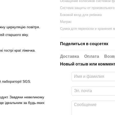
Оснащение колесиков системой ф
Система защиты от произвольного
Боковой вход для ребенка
Матрас
ежну циркуляцію повітря.
Сумка для переноски и хранения 
ей старшого віку.
Поделиться в соцсетях
 гострі краї ліжечка.
Доставка
Оплата
Возв
Новый отзыв или коммен
 лабораторії SGS.
дукт. Завдяки невеликому
де ідеальним за будь-яких