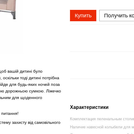
Купить
Получить к
щоб вашій дитині було
оскільки тоді дитині потрібна
ійде для будь-яких ночей поза
чною дорожньою сумкою. Ліжечко
льним для щоденного
Характеристики
 питання!
Комплектация пеленальным столи
тему захисту від самовільного
Наличие навесной колыбели для 