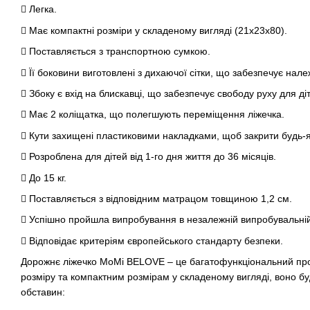
 Легка.
 Має компактні розміри у складеному вигляді (21x23x80).
 Поставляється з транспортною сумкою.
 Її боковини виготовлені з дихаючої сітки, що забезпечує нал
 Збоку є вхід на блискавці, що забезпечує свободу руху для діт
 Має 2 коліщатка, що полегшують переміщення ліжечка.
 Кути захищені пластиковими накладками, щоб закрити будь-які
 Розроблена для дітей від 1-го дня життя до 36 місяців.
 До 15 кг.
 Поставляється з відповідним матрацом товщиною 1,2 см.
 Успішно пройшла випробування в незалежній випробувальній
 Відповідає критеріям європейського стандарту безпеки.
Дорожнє ліжечко MoMi BELOVE – це багатофункціональний про
розміру та компактним розмірам у складеному вигляді, воно бу
обставин: