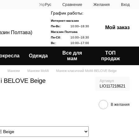
Сравнение
Укр
Рус
Желания
Вход
График работы:
Интернет-магазин
Пн-Вс:
10:00–18:30
Мой заказ
газин Полтава)
Магазин Полтава
Пн-Сб:
10:00–18:30
Вс:
10:00–17:00
Все для
ТОП
окресла
Одежда
мам
продаж
Манежи
Манежи MoMi
Манеж класичний MoMi BELOVE Beige
i BELOVE Beige
Артикул
LIO117218621
В желания