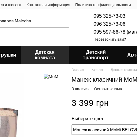
ен и возврат
Контактная информация
Политика конфиденциальности
095 325-73-03
товаров Malecha
096 325-73-06
095 597-86-78 (ма
Перезвонить вам?
Детская
Детский
грушки
Авт
комната
транспорт
Главная
Каталог
Детская комната
Манеж класичний MoM
В наличии
Оставить отзыв
3 399 грн
Выберите цвет