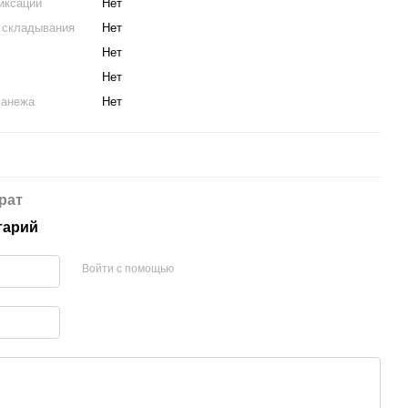
иксации
Нет
 складывания
Нет
Нет
Нет
манежа
Нет
рат
тарий
Войти с помощью