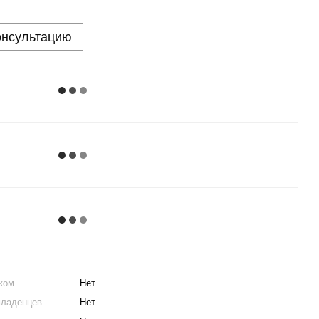
онсультацию
ком
Нет
младенцев
Нет