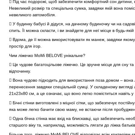
 Під час подорожі, щоб забезпечити комфортний сон дитини, к
Невеликий розмір та спеціальна сумка, завдяки якій вона поміс
невеликого автомобіля.
 У будинку бабусі й дідуся, на дачному будиночку чи на садові
спить. Її можна скласти, і ви знайдете для неї місце в будь-якій
 Вдома, де її можна використовувати як манеж, завдяки яком
простір для ігор.
Чим ліжечко MoMi BELOVE унікальне?
 Це чудове багатоцільове ліжечко. Це зручне місце для сну т
відпочинку.
 Вона чудово підходить для використання поза домом – вона 
перенесення завдяки спеціальній сумці. У складеному вигляді 
21x23x80 см, а це означає, що воно легко поміститься навіть у
 Бічні стінки виготовлені з міцної сітки, що забезпечує постій
яка може легко бачити свою маму, не встаючи після пробудже
 Одна бічна стінка має вхід на блискавці, що забезпечить не
старшого віку та, наприклад, можливість лягати до ліжка батьк
Більше того, ліжечко MoMi BELOVE відповідає всім критеріям є