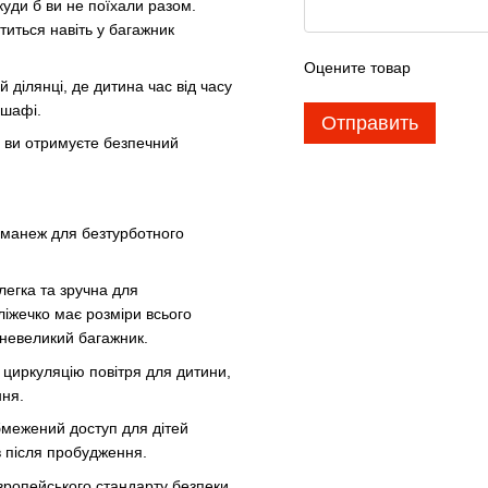
уди б ви не поїхали разом.
титься навіть у багажник
Оцените товар
й ділянці, де дитина час від часу
 шафі.
Отправить
у ви отримуєте безпечний
а манеж для безтурботного
легка та зручна для
ліжечко має розміри всього
 невеликий багажник.
ну циркуляцію повітря для дитини,
ння.
обмежений доступ для дітей
ів після пробудження.
вропейського стандарту безпеки,