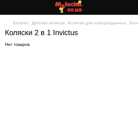
Каталог
Детские коляски
Коляски для новорожденных
Коля
Коляски 2 в 1 Invictus
Нет товаров