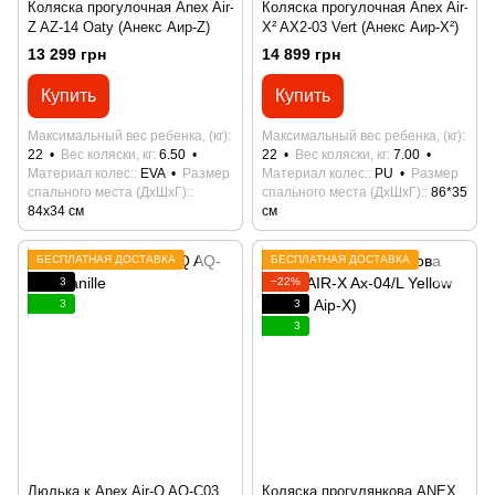
Коляска прогулочная Anex Air-
Коляска прогулочная Anex Air-
Z AZ-14 Oaty (Анекс Аир-Z)
X² AX2-03 Vert (Анекс Аир-X²)
13 299 грн
14 899 грн
Купить
Купить
Максимальный вес ребенка, (кг)
Максимальный вес ребенка, (кг)
22
Вес коляски, кг
6.50
22
Вес коляски, кг
7.00
Материал колес:
EVA
Размер
Материал колес:
PU
Размер
спального места (ДхШхГ):
спального места (ДхШхГ):
86*35
84x34 см
см
БЕСПЛАТНАЯ ДОСТАВКА
БЕСПЛАТНАЯ ДОСТАВКА
3
−22%
3
3
3
Люлька к Anex Air-Q AQ-C03
Коляска прогулянкова ANEX