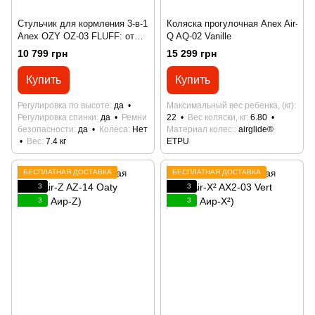
Стульчик для кормления 3-в-1
Коляска прогулочная Anex Air-
Anex OZY OZ-03 FLUFF: от
Q AQ-02 Vanille
рождения до 5 лет, шезлонг
10 799 грн
15 299 грн
Купить
Купить
Регулировка по высоте
да
Максимальный вес ребенка, (кг)
Регулировка спинки
да
Ремни
22
Вес коляски, кг
6.80
безопасности
да
Колеса
Нет
Материал колес:
airglide®
Вес
7.4 кг
ETPU
БЕСПЛАТНАЯ ДОСТАВКА
БЕСПЛАТНАЯ ДОСТАВКА
3
3
3
3