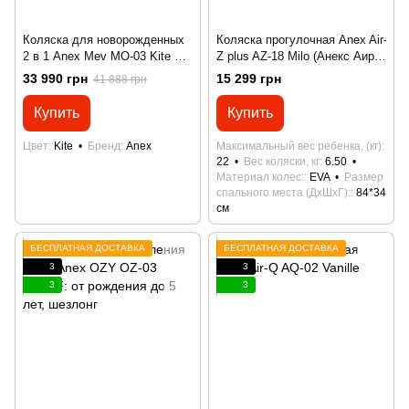
Коляска для новорожденных
Коляска прогулочная Anex Air-
2 в 1 Anex Mev МО-03 Kite +
Z plus AZ-18 Milo (Анекс Аир-Z
автокресло Anex By Avionaut
плюс)
33 990 грн
15 299 грн
41 888 грн
Cosmo Black и адаптеры в
подарок
Купить
Купить
Цвет
Kite
Бренд
Anex
Максимальный вес ребенка, (кг)
22
Вес коляски, кг
6.50
Материал колес:
EVA
Размер
спального места (ДхШхГ):
84*34
см
БЕСПЛАТНАЯ ДОСТАВКА
БЕСПЛАТНАЯ ДОСТАВКА
3
3
3
3