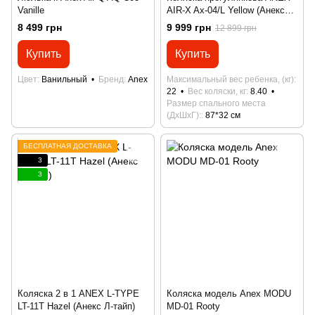
Vanille
AIR-X Ax-04/L Yellow (Анекс
Аір-Х)
8 499 грн
9 999 грн
12 899 грн
Купить
Купить
Цвет
Ванильный
Бренд
Anex
Максимальный вес ребенка, (кг)
22
Вес коляски, кг
8.40
Размер спального места
(ДхШхГ):
87*32 см
БЕСПЛАТНАЯ ДОСТАВКА
3
3
Коляска 2 в 1 ANEX L-TYPE
Коляска модель Anex MODU
LT-11T Hazel (Анекс Л-тайп)
MD-01 Rooty