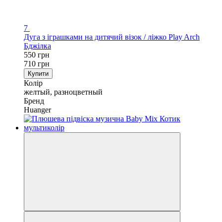
7
Дуга з іграшками на дитячий візок / ліжко Play Arch
Бджілка
550 грн
710 грн
Купити
Колір
желтый, разноцветный
Бренд
Huanger