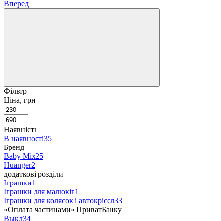
Вперед
Фільтр
Ціна, грн
Наявність
В наявності
35
Бренд
Baby Mix
25
Huanger
2
додаткові розділи
Іграшки
1
Іграшки для малюків
1
Іграшки для колясок і автокрісел
33
«Оплата частинами» ПриватБанку
Выкл
34