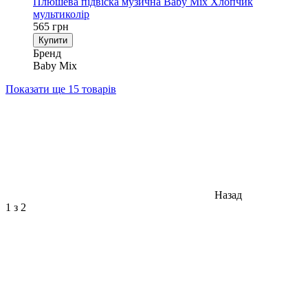
Плюшева підвіска музична Baby Mix Хлопчик
мультиколір
565 грн
Купити
Бренд
Baby Mix
Показати ще 15 товарів
Назад
1
з 2