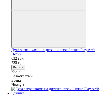
Дуга з іграшками на дитячий візок / ліжко Play Arch
Песик
632 грн
725 грн
Купити
Колір
Бело-желтый
Бренд
Huanger
−23%
3
3