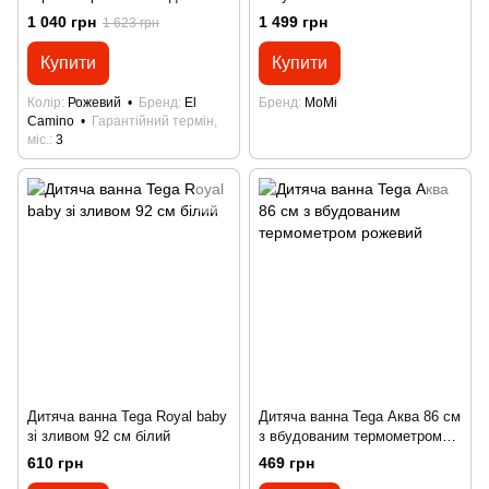
(подушкою) EL CAMINO PLUS
1 040 грн
1 499 грн
1 623 грн
ME 1151 Peony Pink
Купити
Купити
Колір
Рожевий
Бренд
El
Бренд
MoMi
Camino
Гарантійний термін,
міс.
3
Дитяча ванна Tega Royal baby
Дитяча ванна Tega Аква 86 см
зі зливом 92 см білий
з вбудованим термометром
рожевий
610 грн
469 грн