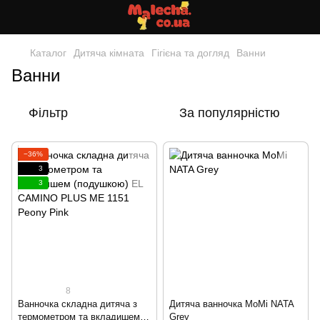
Каталог
Дитяча кімната
Гігієна та догляд
Ванни
Ванни
Фільтр
За популярністю
−36%
3
3
8
Ванночка складна дитяча з
Дитяча ванночка MoMi NATA
термометром та вкладишем
Grey