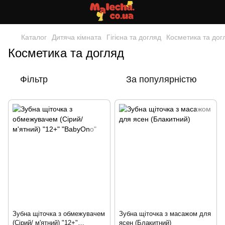
Каталог
Дитяча кімната
Гігієна та догляд
Косметика та дог
Косметика та догляд
Фільтр
За популярністю
Зубна щіточка з обмежувачем
Зубна щіточка з масажом для
(Сірий/ м'ятний) "12+"
ясен (Блакитний)