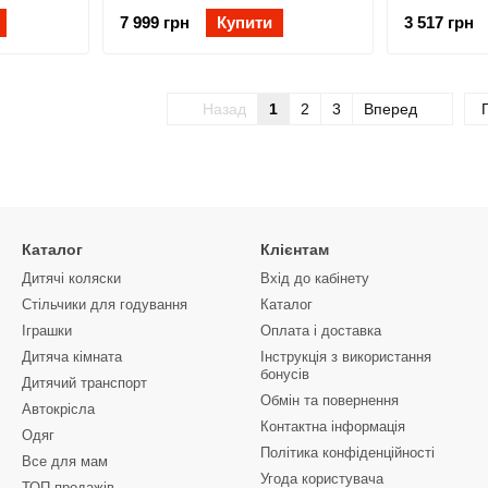
ME 1098 Gray: складне, на
7 999 грн
Купити
3 517 грн
колесах, з
Назад
1
2
3
Вперед
Каталог
Клієнтам
Дитячі коляски
Вхід до кабінету
Стільчики для годування
Каталог
Іграшки
Оплата і доставка
Дитяча кімната
Інструкція з використання
бонусів
Дитячий транспорт
Обмін та повернення
Автокрісла
Контактна інформація
Одяг
Політика конфіденційності
Все для мам
Угода користувача
ТОП продажів