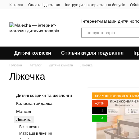
Перейти до основного контенту
Каталог
Оплата і доставка
Інструкція з використання бонусів
Обмі
Угода користувача
Відгуки про магазин
Про нас
Блог
Інтернет-магазин дитячих т
Дитячі коляски
Стільчики для годування
Іг
Головна
Каталог
Дитяча кімната
Ліжечка
Ліжечка
Дитячі коврики та шезлонги
БЕЗКОШТОВНА ДОСТАВК
Колиска-гойдалка
−34%
4
Манежі
4
Ліжечка
Всі ліжечка
Матраци в ліжечко