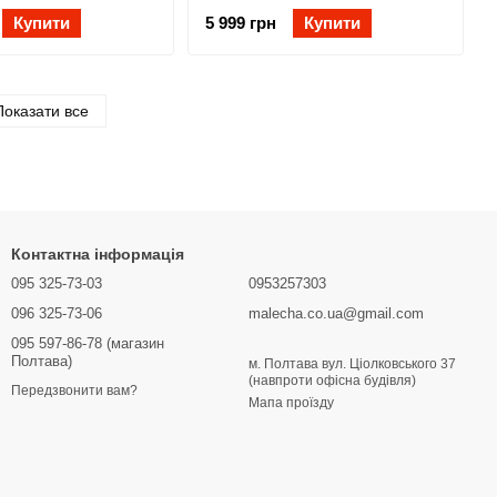
Купити
5 999 грн
Купити
 пеленатором
Показати все
Контактна інформація
095 325-73-03
0953257303
096 325-73-06
malecha.co.ua@gmail.com
095 597-86-78 (магазин
Полтава)
м. Полтава вул. Ціолковського 37
(навпроти офісна будівля)
Передзвонити вам?
Мапа проїзду