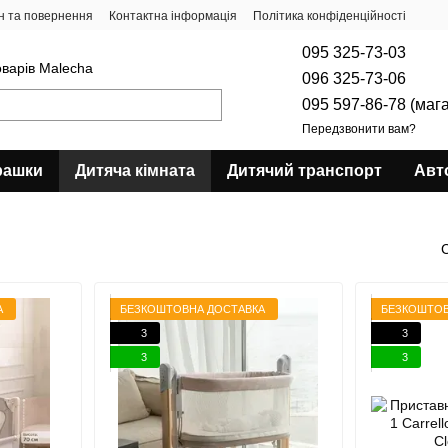
н та повернення
Контактна інформація
Політика конфіденційності
095 325-73-03
оварів Malecha
096 325-73-06
095 597-86-78 (маг
Передзвонити вам?
рашки
Дитяча кімната
Дитячий транспорт
Авт
А
БЕЗКОШТОВНА ДОСТАВКА
БЕЗКОШТОВ
3
3
3
3