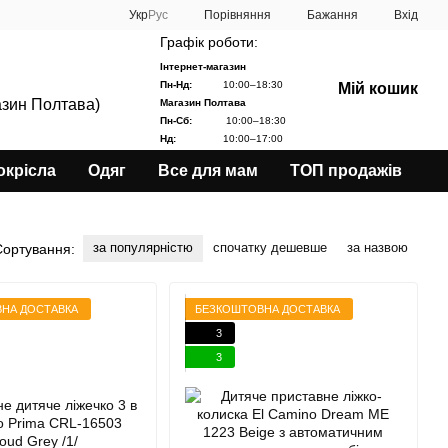
Порівняння
Укр
Рус
Бажання
Вхід
Графік роботи:
Інтернет-магазин
Пн-Нд:
10:00–18:30
Мій кошик
азин Полтава)
Магазин Полтава
Пн-Сб:
10:00–18:30
Нд:
10:00–17:00
окрісла
Одяг
Все для мам
ТОП продажів
за популярністю
спочатку дешевше
за назвою
Сортування:
НА ДОСТАВКА
БЕЗКОШТОВНА ДОСТАВКА
3
3