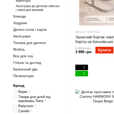
Фурнітура
Аксесуари до дитячих ліжечок
і ліжок для малюків
Комоди
Ходунки
Дитячі столи і парти
Артикул: MLCH321
Аксесуари
Захисний бортик ліже
бар’єр на батьківське
Техніка для дитячої
для новонароджених K
5 934 грн
Мобіль
Купити
Easy Sleep 2 в 1 для 
3 895 грн
сну
Все для сну
Гігієна та догляд
3
Безпечний дім
3
Пеленатори
Бренд
Верес
5
Товари для дітей від
виробника Twins
4
Babyroom
1
Carrello
7