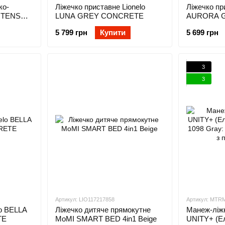
ко-
Ліжечко приставне Lionelo
Ліжечко пр
INTENSE
LUNA GREY CONCRETE
AURORA 
5 799 грн
Купити
5 699 грн
3
3
Артикул: LIO117217858
Артикул: MTRM
lo BELLA
Ліжечко дитяче прямокутне
Манеж-ліжк
TE
MoMI SMART BED 4in1 Beige
UNITY+ (Ел