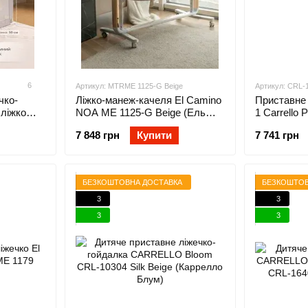
6
Артикул: MTRME 1125-G Beige
Артикул: CRL-
чко-
Ліжко-манеж-качеля El Camino
Приставне 
 ліжко
NOA ME 1125-G Beige (Ель
1 Carrello
inderkit
Каміно НОА)
Cloud Grey 
7 848 грн
Купити
7 741 грн
спільного
БЕЗКОШТОВНА ДОСТАВКА
БЕЗКОШТОВ
3
3
3
3