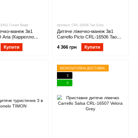
16401 Cream Beige
Артикул: CRL-16506 Tao Grey
ечко-манеж 3в1
Дитяче ліжечко-манеж 3в1
Aria (Каррелло
Carrello Picto CRL-16506 Tao
16401 Cream Beige
Grey
Купити
4 366 грн
Купити
БЕЗКОШТОВНА ДОСТАВКА
3
3