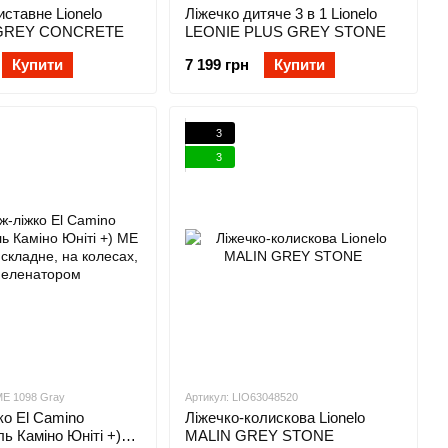
иставне Lionelo
Ліжечко дитяче 3 в 1 Lionelo
GREY CONCRETE
LEONIE PLUS GREY STONE
Купити
7 199 грн
Купити
3
3
E 1098 Gray
Артикул: LIO63048520
о El Camino
Ліжечко-колискова Lionelo
ь Каміно Юніті +)
MALIN GREY STONE