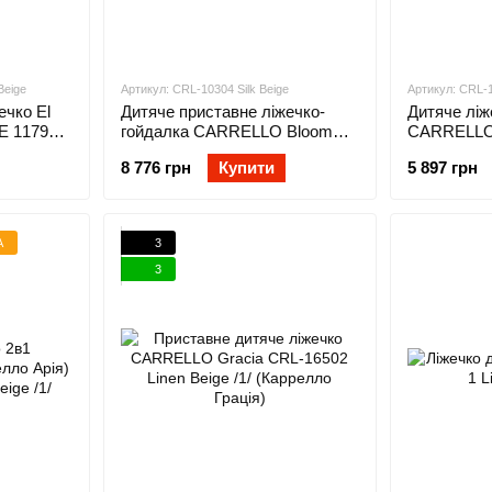
Beige
Артикул: CRL-10304 Silk Beige
Артикул: CRL-
ечко El
Дитяче приставне ліжечко-
Дитяче ліж
 1179
гойдалка CARRELLO Bloom
CARRELLO 
CRL-10304 Silk Beige
Арія) CRL-
8 776 грн
Купити
5 897 грн
(Каррелло Блум)
/1/
А
3
3