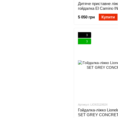
Дитяче приставне ліж
гойдалка El Camino 
ME 1180-W Gray
5 050 грн
Купити
3
3
Артикул: LIO63119924
Гойдалка-ліжко Lione
SET GREY CONCRE