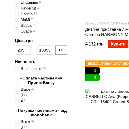
El Camino
6
KinderKit
1
Lionelo
19
MoMi
2
Артикул: MTRME 1179 Taupe 
Bubble
1
Дитяче приставне ліж
Qvatro
2
Camino HARMONY ME
Taupe Beige
Ціна, грн
4 132 грн
Купити
Від Ціна, грн
До Ціна, грн
ОК
Наявність
БЕЗКОШТОВНА ДОСТАВК
В наявності
53
3
3
«Оплата частинами»
ПриватБанку
Выкл
37
3
15
4
1
«Покупка частинами» від
monobank
Выкл
37
3
15