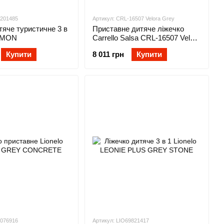
1201485
Артикул: CRL-16507 Velora Grey
тяче туристичне 3 в
Приставне дитяче ліжечко
TIMON
Carrello Salsa CRL-16507 Velora
Grey
Купити
8 011 грн
Купити
3076916
Артикул: LIO69821417