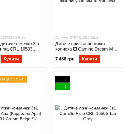
16503 Cloud Grey
Артикул: MTRME 1223 Beige
дитяче ліжечко 3 в
Дитяче приставне ліжко-
 Prima CRL-16503
колиска El Camino Dream ME
/1/
1223 Beige з автоматичним
Купити
7 456 грн
Купити
заколисуванням та мобілем
НА ДОСТАВКА
3
3