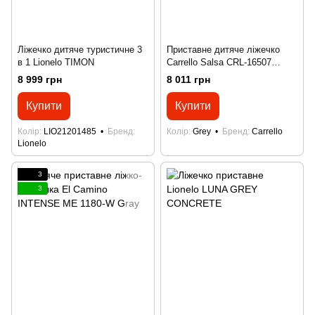
Ліжечко дитяче туристичне 3
Приставне дитяче ліжечко
в 1 Lionelo TIMON
Carrello Salsa CRL-16507
Velora Grey
8 999 грн
8 011 грн
Купити
Купити
Колір
LIO21201485
Бренд
Колір
Grey
Бренд
Carrello
Lionelo
3
3