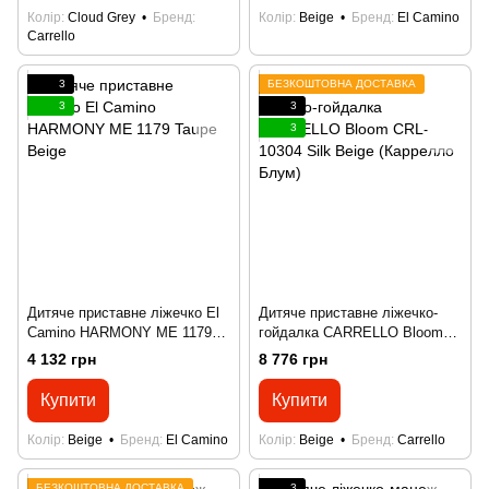
Колір
Cloud Grey
Бренд
Колір
Beige
Бренд
El Camino
Carrello
3
БЕЗКОШТОВНА ДОСТАВКА
3
3
3
Дитяче приставне ліжечко El
Дитяче приставне ліжечко-
Camino HARMONY ME 1179
гойдалка CARRELLO Bloom
Taupe Beige
CRL-10304 Silk Beige
4 132 грн
8 776 грн
(Каррелло Блум)
Купити
Купити
Колір
Beige
Бренд
El Camino
Колір
Beige
Бренд
Carrello
БЕЗКОШТОВНА ДОСТАВКА
3