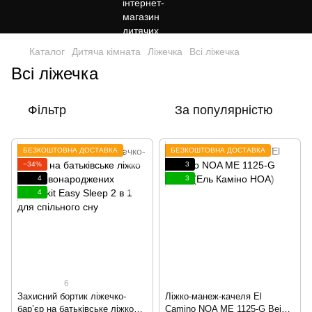
Каталог
Дитяча кімната
Ліжечка
Всі ліжечка
Всі ліжечка
Фільтр
За популярністю
БЕЗКОШТОВНА ДОСТАВКА
БЕЗКОШТОВНА ДОСТАВКА
−34%
3
4
3
4
6
Захисний бортик ліжечко-
Ліжко-манеж-качеля El
бар’єр на батьківське ліжко
Camino NOA ME 1125-G Beige