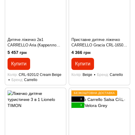
Дитяче ліжечко 2в1
Приставне дитяче ліжечко
CARRELLO Aria (Каррелло
CARRELLO Gracia CRL-16502
Арія) CRL-16402 Cream Beige
Linen Beige /1/ (Каррелло
5 457 грн
4 366 грн
/1/
Грація)
Купити
Купити
Колір
CRL-9201/2 Cream Beige
Колір
Beige
Бренд
Carrello
Бренд
Carrello
БЕЗКОШТОВНА ДОСТАВКА
3
3