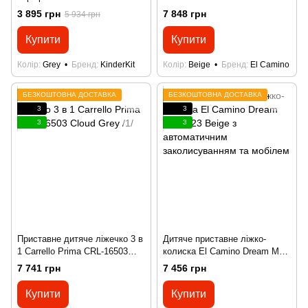
для новонароджених Kinderkit
(Ель Каміно НОА)
3 895 грн
7 848 грн
5 934 грн
Easy Sleep 2 в 1 для
спільного сну
Купити
Купити
Колір
Grey
Бренд
KinderKit
Колір
Beige
Бренд
El Camino
БЕЗКОШТОВНА ДОСТАВКА
БЕЗКОШТОВНА ДОСТАВКА
3
3
3
3
Приставне дитяче ліжечко 3 в
Дитяче приставне ліжко-
1 Carrello Prima CRL-16503
колиска El Camino Dream ME
Cloud Grey /1/
1223 Beige з автоматичним
7 741 грн
7 456 грн
заколисуванням та мобілем
Купити
Купити