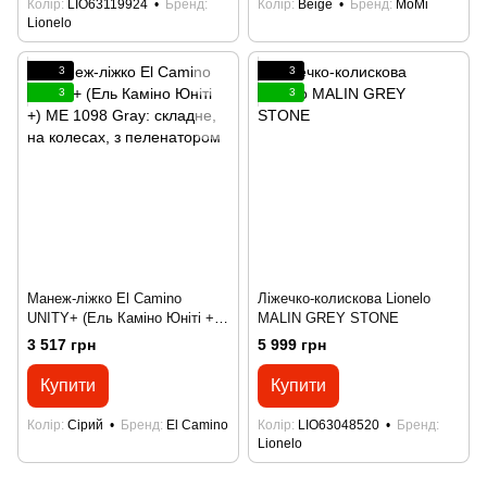
Колір
LIO63119924
Бренд
Колір
Beige
Бренд
MoMi
Lionelo
3
3
3
3
Манеж-ліжко El Camino
Ліжечко-колискова Lionelo
UNITY+ (Ель Каміно Юніті +)
MALIN GREY STONE
ME 1098 Gray: складне, на
3 517 грн
5 999 грн
колесах, з пеленатором
Купити
Купити
Колір
Сірий
Бренд
El Camino
Колір
LIO63048520
Бренд
Lionelo