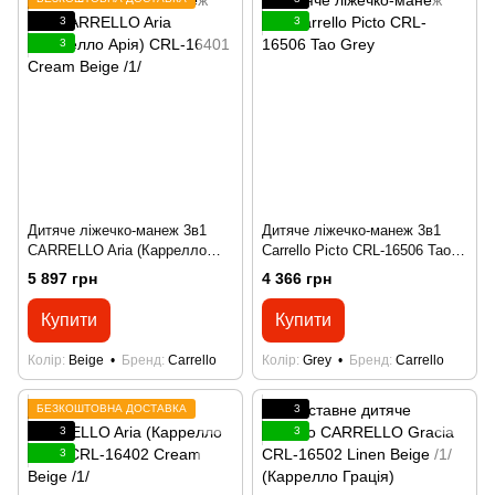
3
3
3
Дитяче ліжечко-манеж 3в1
Дитяче ліжечко-манеж 3в1
CARRELLO Aria (Каррелло
Carrello Picto CRL-16506 Tao
Арія) CRL-16401 Cream Beige
Grey
5 897 грн
4 366 грн
/1/
Купити
Купити
Колір
Beige
Бренд
Carrello
Колір
Grey
Бренд
Carrello
БЕЗКОШТОВНА ДОСТАВКА
3
3
3
3