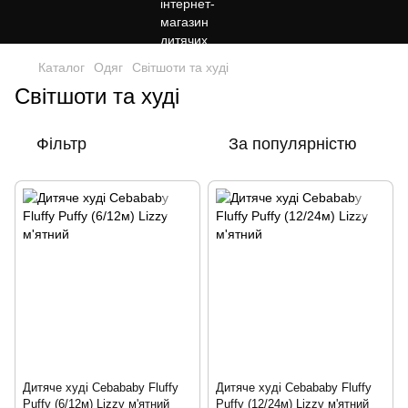
Каталог
Одяг
Світшоти та худі
Світшоти та худі
Фільтр
За популярністю
Дитяче худі Cebababy Fluffy
Дитяче худі Cebababy Fluffy
Puffy (6/12м) Lizzy м'ятний
Puffy (12/24м) Lizzy м'ятний