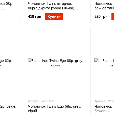
лок 80р
Чоловічок Twins інтерлок
Чоловічок T
)
80р(відкрита ручка і ніжка)
беж світли
блакитний
419 грн
Купити
520 грн
Артикул: TWS19382
Артикул: TWS
2р, beige,
Чоловічок Twins Ego 68р, grey,
Чоловічок T
сірий
бежевий