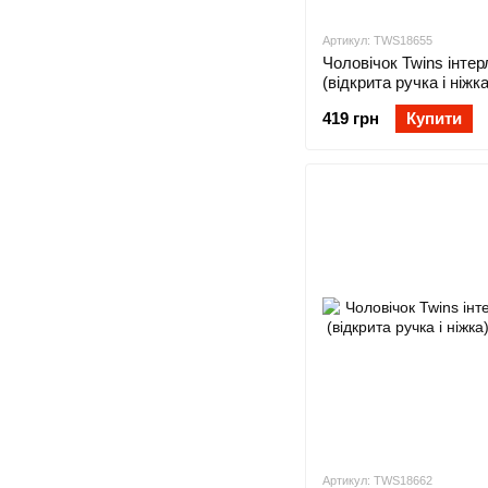
Артикул: TWS18655
Чоловічок Twins інтер
(відкрита ручка і ніжка
блакитний
419 грн
Купити
Артикул: TWS18662