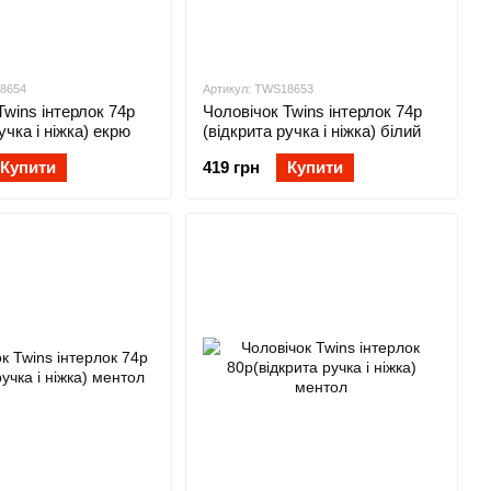
18654
Артикул: TWS18653
Twins інтерлок 74р
Чоловічок Twins інтерлок 74р
учка і ніжка) екрю
(відкрита ручка і ніжка) білий
Купити
419 грн
Купити