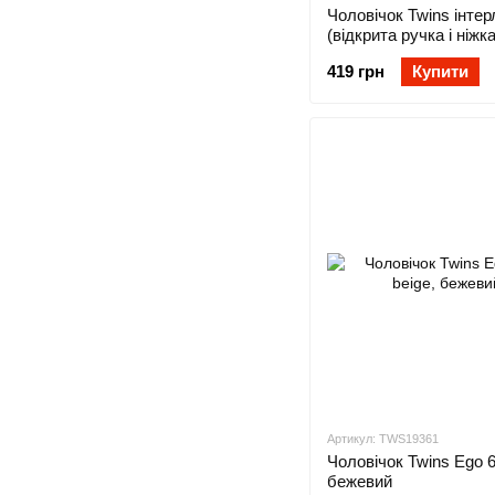
Чоловічок Twins інтер
(відкрита ручка і ніжка
рожевий
419 грн
Купити
Артикул: TWS19361
Чоловічок Twins Ego 6
бежевий