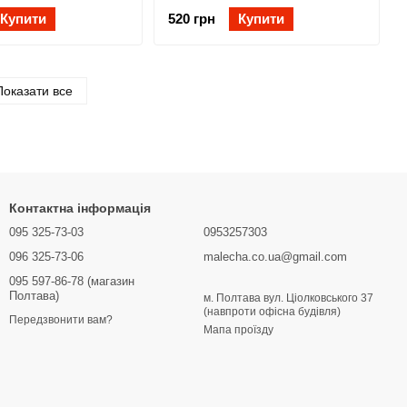
Купити
520 грн
Купити
Показати все
Контактна інформація
095 325-73-03
0953257303
096 325-73-06
malecha.co.ua@gmail.com
095 597-86-78 (магазин
Полтава)
м. Полтава вул. Ціолковського 37
(навпроти офісна будівля)
Передзвонити вам?
Мапа проїзду