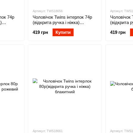
Артикул: TWS18656
Артикул: TWS
лок 74р
Чоловічок Twins інтерлок 74р
Чоловічок 
)
(відкрита ручка і ніжка)
(відкрита р
рожевий
419 грн
Купити
419 грн
Артикул: TWS18661
Артикул: TWS