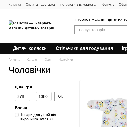
Перейти до основного контенту
Каталог
Оплата і доставка
Інструкція з використання бонусів
Обмі
Угода користувача
Відгуки про магазин
Про нас
Блог
Інтернет-магазин дитячих т
Дитячі коляски
Стільчики для годування
Іг
Головна
Каталог
Одяг
Чоловічки
Чоловічки
Ціна, грн
Від Ціна, грн
До Ціна, грн
ОК
Бренд
Товари для дітей від
виробника Twins
14