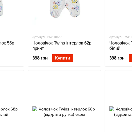
Артикул: TWS18652
Артикул: TWS
лок 56р
Чоловічок Twins інтерлок 62р
Чоловічок 
принт
білий
398 грн
Купити
398 грн