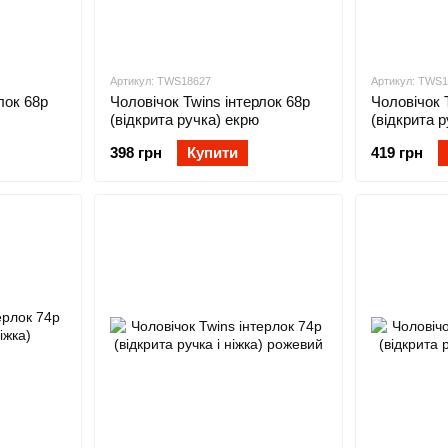
Артикул: TWS18627
Артикул: TWS
лок 68р
Чоловічок Twins інтерлок 68р
Чоловічок 
(відкрита ручка) екрю
(відкрита р
398 грн
Купити
419 грн