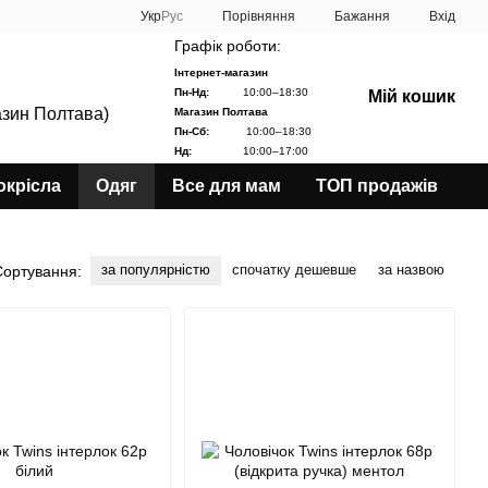
Порівняння
Укр
Рус
Бажання
Вхід
Графік роботи:
Інтернет-магазин
Пн-Нд:
10:00–18:30
Мій кошик
азин Полтава)
Магазин Полтава
Пн-Сб:
10:00–18:30
Нд:
10:00–17:00
окрісла
Одяг
Все для мам
ТОП продажів
за популярністю
спочатку дешевше
за назвою
Сортування: