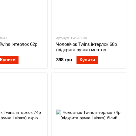
18647
Артикул: TWS18630
Twins інтерлок 62р
Чоловічок Twins інтерлок 68р
(відкрита ручка) ментол
Купити
398 грн
Купити