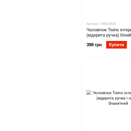
Артикул: TWS18626
Чоловічок Twins інтер
(відкрита ручка) білий
398 грн
Купити