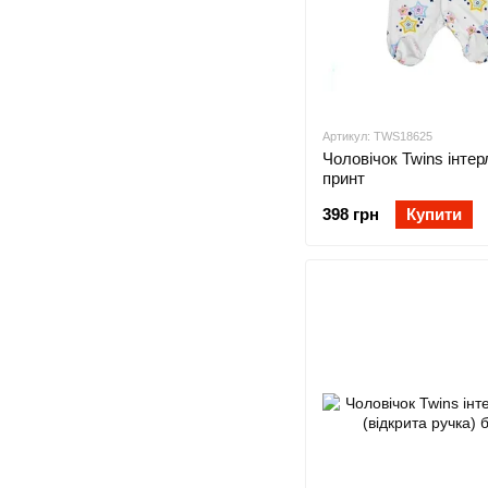
Артикул: TWS18625
Чоловічок Twins інтер
принт
398 грн
Купити