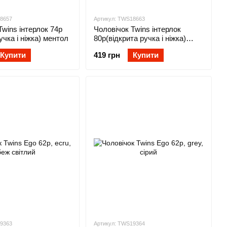
18657
Артикул: TWS18663
Twins інтерлок 74р
Чоловічок Twins інтерлок
учка і ніжка) ментол
80р(відкрита ручка і ніжка)
ментол
Купити
419 грн
Купити
19363
Артикул: TWS19364