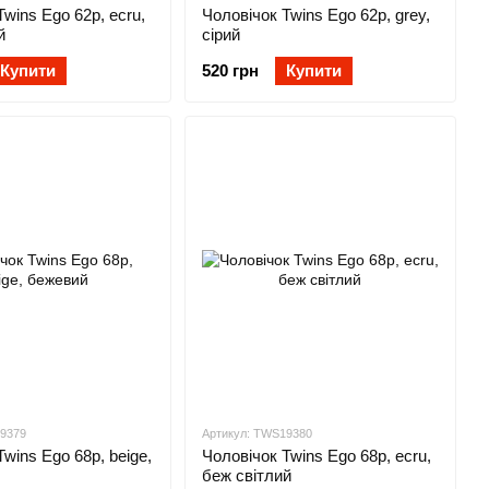
wins Ego 62р, ecru,
Чоловічок Twins Ego 62р, grey,
й
сірий
Купити
520 грн
Купити
19379
Артикул: TWS19380
wins Ego 68р, beige,
Чоловічок Twins Ego 68р, ecru,
беж світлий