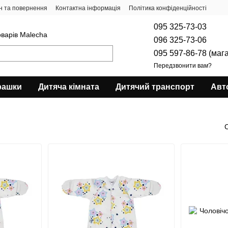
н та повернення
Контактна інформація
Політика конфіденційності
095 325-73-03
оварів Malecha
096 325-73-06
095 597-86-78 (маг
Передзвонити вам?
рашки
Дитяча кімната
Дитячий транспорт
Авт