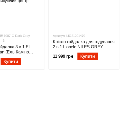
E 1087-G Dark Gray
Артикул: LIO21201470
3
Крісло-гойдалка для годування
йдалка 3 в 1 El
2 в 1 Lionelo NILES GREY
an (Ель Каміно
11 999 грн
Купити
1087-G Dark Gray
Купити
чий центр