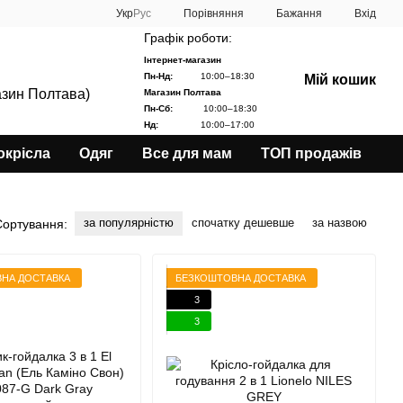
Порівняння
Укр
Рус
Бажання
Вхід
Графік роботи:
Інтернет-магазин
Пн-Нд:
10:00–18:30
Мій кошик
азин Полтава)
Магазин Полтава
Пн-Сб:
10:00–18:30
Нд:
10:00–17:00
окрісла
Одяг
Все для мам
ТОП продажів
за популярністю
спочатку дешевше
за назвою
Сортування:
НА ДОСТАВКА
БЕЗКОШТОВНА ДОСТАВКА
3
3