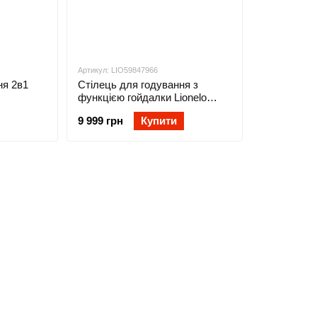
Артикул: LIO59847966
ня 2в1
Стілець для годування з
функцією гойдалки Lionelo
LAURICE GREEN OLIVE
9 999 грн
Купити