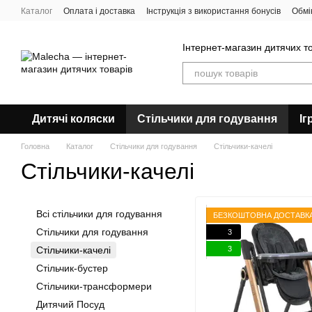
Перейти до основного контенту
Каталог
Оплата і доставка
Інструкція з використання бонусів
Обмі
Угода користувача
Відгуки про магазин
Про нас
Блог
Інтернет-магазин дитячих т
Дитячі коляски
Стільчики для годування
Іг
Головна
Каталог
Стільчики для годування
Стільчики-качелі
Стільчики-качелі
Всі стільчики для годування
БЕЗКОШТОВНА ДОСТАВК
Стільчики для годування
3
3
Стільчики-качелі
Стільчик-бустер
Стільчики-трансформери
Дитячий Посуд