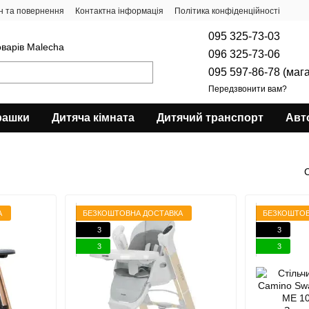
н та повернення
Контактна інформація
Політика конфіденційності
095 325-73-03
оварів Malecha
096 325-73-06
095 597-86-78 (маг
Передзвонити вам?
рашки
Дитяча кімната
Дитячий транспорт
Авт
А
БЕЗКОШТОВНА ДОСТАВКА
БЕЗКОШТОВ
3
3
3
3