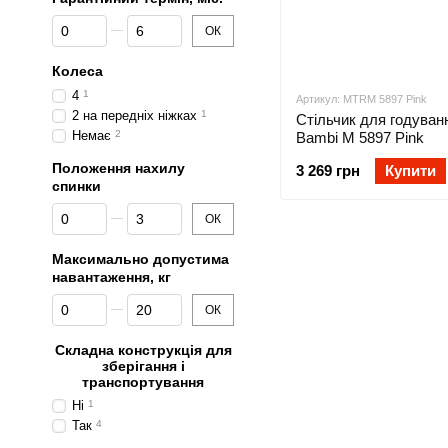
Від Гарантійний термін, міс.
До Гарантійний термін, міс.
ОК
Колеса
4
1
Артикул: MTRM 5897 Pink
2 на передніх ніжках
1
Стільчик для годуван
Немає
2
Bambi M 5897 Pink
Положення нахилу
3 269 грн
Купити
спинки
Від Положення нахилу спинки
До Положення нахилу спинки
ОК
Максимально допустима
навантаження, кг
Від Максимально допустима навантаження, кг
До Максимально допустима навантаження, кг
ОК
Складна конструкція для
зберігання і
транспортування
Ні
1
Так
4