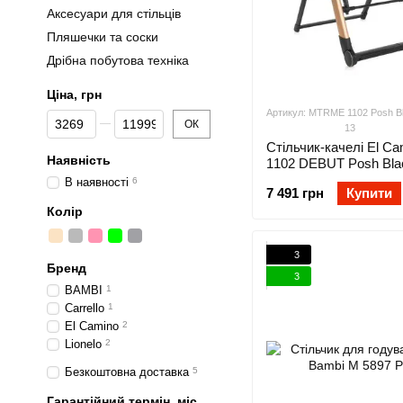
Аксесуари для стільців
Пляшечки та соски
Дрібна побутова техніка
Ціна, грн
Артикул: MTRME 1102 Posh B
Від Ціна, грн
До Ціна, грн
ОК
13
Стільчик-качелі El C
Наявність
1102 DEBUT Posh Bla
заколисуючий, укачи
В наявності
6
7 491 грн
Купити
центр)
Колір
3
Бренд
3
BAMBI
1
Carrello
1
El Camino
2
Lionelo
2
Безкоштовна доставка
5
Гарантійний термін, міс.