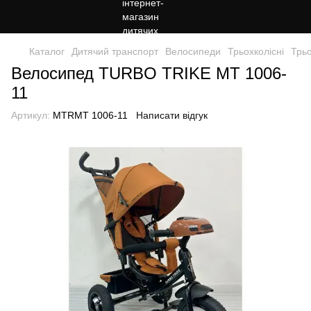
Каталог
Дитячий транспорт
Велосипеди
Трьохколісні
Трь
Велосипед TURBO TRIKE MT 1006-
11
Артикул:
MTRMT 1006-11
Написати відгук