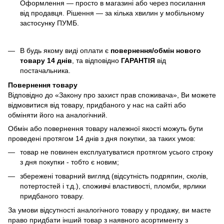
Оформлення — просто в магазині або через посилання
від продавця. Рішення — за кілька хвилин у мобільному
застосунку ПУМБ.
В будь якому виді оплати є
повернення/обмін нового
товару 14 днів
, та відповідно
ГАРАНТІЯ
від
постачальника.
Повернення товару
Відповідно до «Закону про захист прав споживача», Ви можете
відмовитися від товару, придбаного у нас на сайті або
обміняти його на аналогічний.
Обмін або повернення товару належної якості можуть бути
проведені протягом 14 днів з дня покупки, за таких умов:
товар не повинен експлуатуватися протягом усього строку
з дня покупки - тобто є новим;
збережені товарний вигляд (відсутність подряпин, сколів,
потертостей і т.д.), споживчі властивості, пломби, ярлики
придбаного товару.
За умови відсутності аналогічного товару у продажу, ви маєте
право придбати інший товар з наявного асортименту з