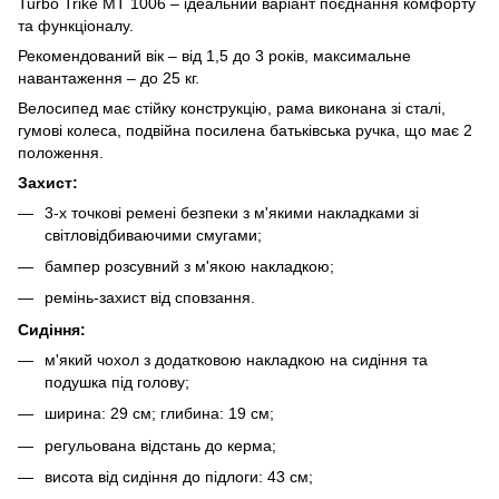
Turbo Trike MT 1006 – ідеальний варіант поєднання комфорту
та функціоналу.
Рекомендований вік – від 1,5 до 3 років, максимальне
навантаження – до 25 кг.
Велосипед має стійку конструкцію, рама виконана зі сталі,
гумові колеса, подвійна посилена батьківська ручка, що має 2
положення.
Захист:
3-х точкові ремені безпеки з м'якими накладками зі
світловідбиваючими смугами;
бампер розсувний з м'якою накладкою;
ремінь-захист від сповзання.
Сидіння:
м'який чохол з додатковою накладкою на сидіння та
подушка під голову;
ширина: 29 см; глибина: 19 см;
регульована відстань до керма;
висота від сидіння до підлоги: 43 см;