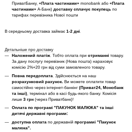
ПриватБанку,
«Плата частинами»
monobank або
«Плата
частинами»
А-Банк)
доставку сплачує покупець
по
тарифах перевізника Нової пошти
В середньому доставка займає
1-2 дні
.
Детальніше про доставку
Наложений платіж
. Тобто оплата при
отриманні
товару.
За дану послугу перевізник (Нова пошта) нараховує
комісію 2%+20 грн від суми замовленого товару.
Повна передоплата
. Здійснюється на наш
розрахунковий рахунок.
Ви можете оплатити товар
самостійно через інтернет-банкінг
(Приват24, Монобанк
та інші)
, термінал або в касі будь-якого банку. Комісія
лише
3 грн
(через Приватбанк)!
Оплата по програмі "ПАКУНОК МАЛЮКА" та інші
дитячі державні програми:
доступна оплата
по державній
програмиі "Пакунок
малюка".