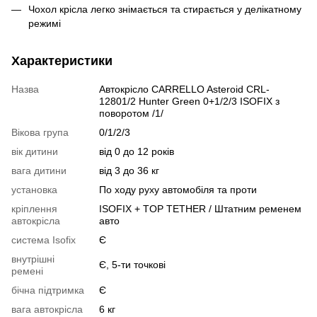
Чохол крісла легко знімається та стирається у делікатному
режимі
Характеристики
Назва
Автокрісло CARRELLO Asteroid CRL-
12801/2 Hunter Green 0+1/2/3 ISOFIX з
поворотом /1/
Вікова група
0/1/2/3
вік дитини
від 0 до 12 років
вага дитини
від 3 до 36 кг
установка
По ходу руху автомобіля та проти
кріплення
ISOFIX + TOP TETHER / Штатним ременем
автокрісла
авто
система Isofix
Є
внутрішні
Є, 5-ти точкові
ремені
бічна підтримка
Є
вага автокрісла
6 кг