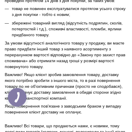
проведені протягом 14 днів з дня покупки, за таких умов:
товар не повинен експлуатуватися протягом усього строку
з дня покупки - тобто є новим;
збережені товарний вигляд (відсутність подряпин, сколів,
потертостей і т.д.), споживчі властивості, пломби, ярлики
придбаного товару.
За умови відсутності аналогічного товару у продажу, ви маєте
право придбати інший товар з наявного асортименту з
перерахунком вартості відповідно до «Закону про захист прав
споживача» або отримати назад гроші у розмірі вартості
повернутого товару.
Важливо! Якщо клієнт зробив замовлення товару, доставку
якого потрібно зробити з іншого міста, то в разі повернення
товару по не об'єктивним причинам (просто не сподобався),
клієнт оплачує доставку замовлення в обидві сторони згідно
квитанції транспортної компанії.
Якщо повернення пов'язане з заводським браком у випадку
повернення клієнт доставку не оплачує.
Важливо! Всі товари, що продаються нами, є новими, тому
деякі види товарів (коляски, манежі, велосипеди та інші) після