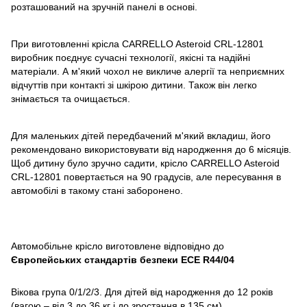
розташований на зручній панелі в основі.
При виготовленні крісла CARRELLO Asteroid CRL-12801
виробник поєднує сучасні технології, якісні та надійні
матеріали. А м'який чохол не викличе алергії та неприємних
відчуттів при контакті зі шкірою дитини. Також він легко
знімається та очищається.
Для маленьких дітей передбачений м'який вкладиш, його
рекомендовано використовувати від народження до 6 місяців.
Щоб дитину було зручно садити, крісло CARRELLO Asteroid
CRL-12801 повертається на 90 градусів, але пересування в
автомобілі в такому стані заборонено.
Автомобільне крісло виготовлене відповідно до
Європейських стандартів безпеки ЕСЕ R44/04
Вікова група 0/1/2/3. Для дітей від народження до 12 років
(вагою – від 3 до 36 кг і до зростання в 135 см)