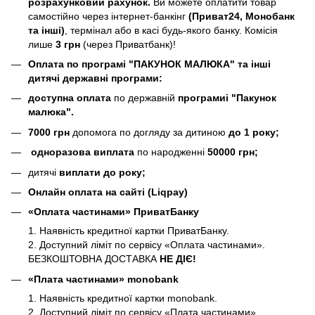
розрахунковий рахунок.
Ви можете оплатити товар
самостійно через інтернет-банкінг
(Приват24, Монобанк
та інші)
, термінал або в касі будь-якого банку. Комісія
лише
3 грн
(через Приватбанк)!
Оплата по програмі "ПАКУНОК МАЛЮКА" та інші
дитячі державні програми:
доступна оплата
по державній
програмиі "Пакунок
малюка".
7000 грн
допомога по догляду за дитиною
до 1 року;
одноразова виплата
по народженні
50000 грн;
дитячі
виплати до року;
Онлайн оплата на сайті (Liqpay)
«Оплата частинами» ПриватБанку
1. Наявність кредитної картки ПриватБанку.
2. Доступний ліміт по сервісу «Оплата частинами».
БЕЗКОШТОВНА ДОСТАВКА
НЕ ДІЄ!
«Плата частинами» monobank
1. Наявність кредитної картки monobank.
2. Доступний ліміт по сервісу «Плата частинами».