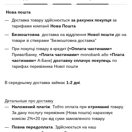
Нова пошта
Доставка товару здійснюється
за рахунок покупця
за
тарифами компанії
Нова Пошта
Безкоштовна
доставка на відділення
Нової пошти
діє на
товари зі стікерами "Безкоштовна доставка"
При покупці товару в кредит
(«Оплата частинами»
ПриватБанку,
«Плата частинами»
monobank або
«Плата
частинами»
А-Банк)
доставку сплачує покупець
по
тарифах перевізника Нової пошти
В середньому доставка займає
1-2 дні
.
Детальніше про доставку
Наложений платіж
. Тобто оплата при
отриманні
товару.
За дану послугу перевізник (Нова пошта) нараховує
комісію 2%+20 грн від суми замовленого товару.
Повна передоплата
. Здійснюється на наш