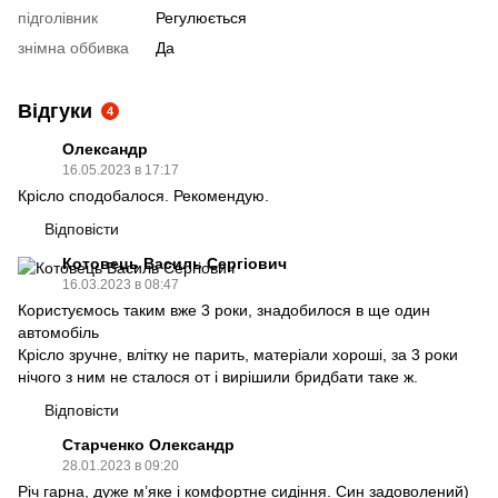
підголівник
Регулюється
знімна оббивка
Да
Відгуки
4
Олександр
16.05.2023 в 17:17
Крісло сподобалося. Рекомендую.
Відповісти
Котовець Василь Сергіович
16.03.2023 в 08:47
Користуємось таким вже 3 роки, знадобилося в ще один
автомобіль
Крісло зручне, влітку не парить, матеріали хороші, за 3 роки
нічого з ним не сталося от і вирішили бридбати таке ж.
Відповісти
Старченко Олександр
28.01.2023 в 09:20
Річ гарна, дуже м’яке і комфортне сидіння. Син задоволений)