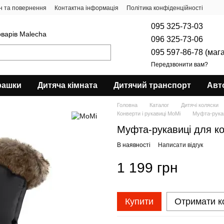
н та повернення
Контактна інформація
Політика конфіденційності
095 325-73-03
оварів Malecha
096 325-73-06
095 597-86-78 (маг
Передзвонити вам?
рашки
Дитяча кімната
Дитячий транспорт
Авт
Головна
Каталог
Дитячі коляски
Конверти і рукавиці MoMi
Муфта-рукав
Муфта-рукавиці для ко
В наявності
Написати відгук
1 199 грн
Купити
Отримати к