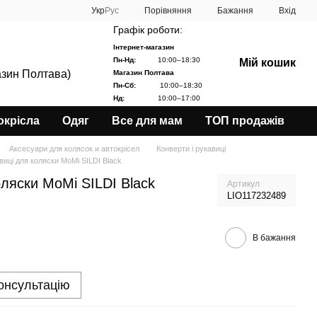
Порівняння
Укр
Рус
Бажання
Вхід
Графік роботи:
Інтернет-магазин
Пн-Нд:
10:00–18:30
Мій кошик
азин Полтава)
Магазин Полтава
Пн-Сб:
10:00–18:30
Нд:
10:00–17:00
окрісла
Одяг
Все для мам
ТОП продажів
Аксесуари для колясок и автокрісел
Конверти і рукавиці
иці для коляски MoMi SILDI Black
ляски MoMi SILDI Black
Артикул
LIO117232489
В бажання
онсультацію