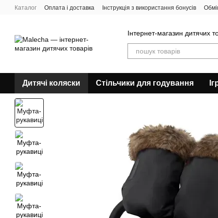
Перейти до основного контенту
Каталог
Оплата і доставка
Інструкція з використання бонусів
Обмі
Угода користувача
Відгуки про магазин
Про нас
Блог
Інтернет-магазин дитячих т
Дитячі коляски
Стільчики для годування
Іг