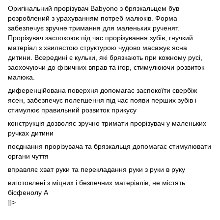
Оригінальний прорізувач Babyono з брязкальцем був
розроблений з урахуванням потреб малюків. Форма
забезпечує зручне тримання для маленьких рученят.
Прорізувач заспокоює під час прорізування зубів, гнучкий
матеріал з хвилястою структурою чудово масажує ясна
дитини. Всередині є кульки, які брязкають при кожному русі,
заохочуючи до фізичних вправ та ігор, стимулюючи розвиток
малюка.
диференційована поверхня допомагає заспокоїти свербіж
ясен, забезпечує полегшення під час появи перших зубів і
стимулює правильний розвиток прикусу
конструкція дозволяє зручно тримати прорізувач у маленьких
ручках дитини
поєднання прорізувача та брязкальця допомагає стимулювати
органи чуття
вправляє хват руки та перекладання руки з руки в руку
виготовлені з міцних і безпечних матеріалів, не містять
бісфенолу А
]]>